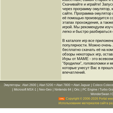
Скачивайте и играйте! Запу
через программу-эмулятор, 
сайте. Программа-эмулятор 
её помощью производится с
этапах прохождения, а такж
игрой. Мы рекомендуем изуч
легко и быстро разбиратьс
В каталоге игр все приложен
популярности. Можно очень 
бесплатно скачать её на ко
обзоры некоторых игр, оста
Игры от МАМЕ - это всевозм
"бродилки", головоломки и 
которые унесут Вас в прошл
впечатлений.
Эмуляторы
:
Atari 2600
|
Atari 5200 + Atari 7800 + Atari Jaguar
|
Coleco Coleco
|
Microsoft MSX-1
|
Neo-Geo
|
Nintendo 64
|
Oric
|
PC Engine / Turbo Gr
WonderSwan / C
Copyright © 2006-2026 Portal www
Использование материалов сайта раз