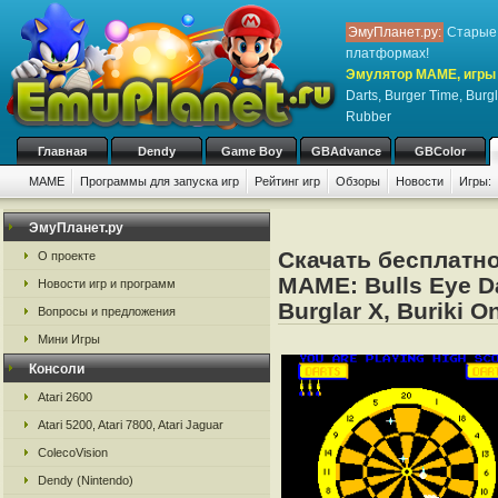
ЭмуПланет.ру:
Старые 
платформах!
Эмулятор MAME, игры 
Darts, Burger Time, Burgl
Rubber
Главная
Dendy
Game Boy
GBAdvance
GBColor
MAME
Программы для запуска игр
Рейтинг игр
Обзоры
Новости
Игры:
ЭмуПланет.ру
Скачать бесплатно
О проекте
MAME: Bulls Eye Da
Новости игр и программ
Burglar X, Buriki O
Вопросы и предложения
Мини Игры
Консоли
Atari 2600
Atari 5200, Atari 7800, Atari Jaguar
ColecoVision
Dendy (Nintendo)