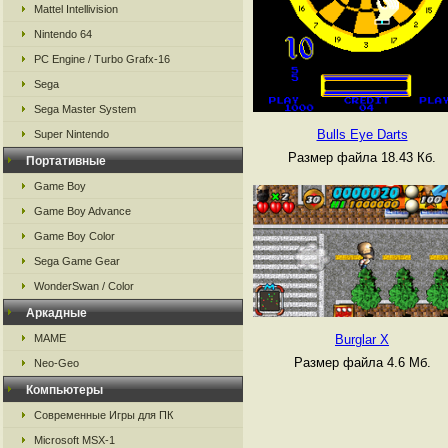
Mattel Intellivision
Nintendo 64
PC Engine / Turbo Grafx-16
Sega
Sega Master System
Bulls Eye Darts
Super Nintendo
Размер файла 18.43 Кб.
Портативные
Game Boy
Game Boy Advance
Game Boy Color
Sega Game Gear
WonderSwan / Color
Аркадные
Burglar X
MAME
Размер файла 4.6 Мб.
Neo-Geo
Компьютеры
Современные Игры для ПК
Microsoft MSX-1