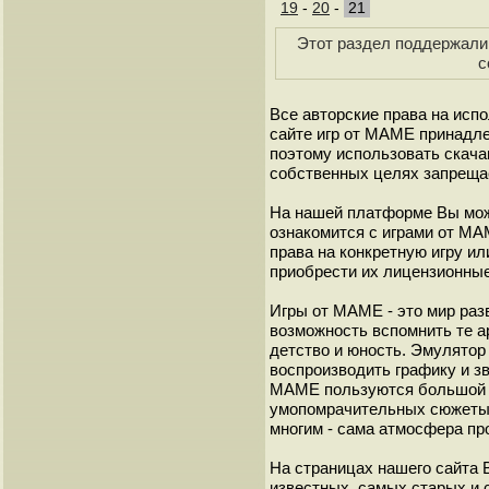
19
-
20
-
21
Этот раздел поддержали 
с
Все авторские права на исп
сайте игр от МАМЕ принадле
поэтому использовать скач
собственных целях запреща
На нашей платформе Вы мож
ознакомится с играми от М
права на конкретную игру и
приобрести их лицензионные
Игры от МАМЕ - это мир разв
возможность вспомнить те а
детство и юность. Эмулято
воспроизводить графику и з
МАМЕ пользуются большой 
умопомрачительных сюжеты с
многим - сама атмосфера пр
На страницах нашего сайта
известных, самых старых и 