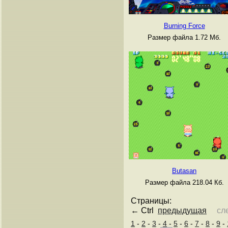
Burning Force
Размер файла 1.72 Мб.
Butasan
Размер файла 218.04 Кб.
Страницы:
← Ctrl
предыдущая
сл
1
-
2
-
3
-
4
-
5
-
6
-
7
-
8
-
9
-