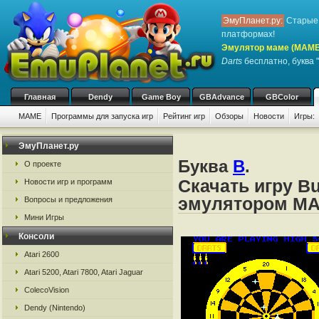
ЭмуПланет.ру:
Старые 
платформах!
Эмулятор маме (MAME
Darts
бесплатно, буква "
Главная
Dendy
Game Boy
GBAdvance
GBColor
MAME
Программы для запуска игр
Рейтинг игр
Обзоры
Новости
Игры:
ЭмуПланет.ру
Буква
B
.
О проекте
Скачать игру Bu
Новости игр и программ
эмулятором M
Вопросы и предложения
Мини Игры
Консоли
Atari 2600
Atari 5200, Atari 7800, Atari Jaguar
ColecoVision
Dendy (Nintendo)