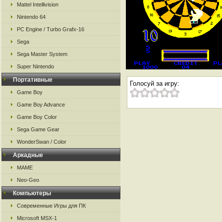
Mattel Intellivision
Nintendo 64
PC Engine / Turbo Grafx-16
Sega
Sega Master System
Super Nintendo
Портативные
Голосуй за игру:
Game Boy
Game Boy Advance
Game Boy Color
Sega Game Gear
WonderSwan / Color
Аркадные
MAME
Neo-Geo
Компьютеры
Современные Игры для ПК
Microsoft MSX-1