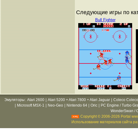
Следующие игры по ка
Bull Fighter
Эмуляторы
:
Atari 2600
|
Atari 5200 + Atari 7800 + Atari Jaguar
|
Coleco Coleco
|
Microsoft MSX-1
|
Neo-Geo
|
Nintendo 64
|
Oric
|
PC Engine / Turbo Gr
WonderSwan / C
Copyright © 2006-2026 Portal www
Использование материалов сайта раз