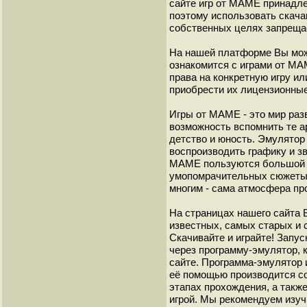
сайте игр от МАМЕ принадле
поэтому использовать скач
собственных целях запреща
На нашей платформе Вы мож
ознакомится с играми от М
права на конкретную игру и
приобрести их лицензионные
Игры от МАМЕ - это мир разв
возможность вспомнить те а
детство и юность. Эмулято
воспроизводить графику и з
МАМЕ пользуются большой 
умопомрачительных сюжеты с
многим - сама атмосфера пр
На страницах нашего сайта
известных, самых старых и 
Скачивайте и играйте! Запу
через программу-эмулятор, 
сайте. Программа-эмулятор 
её помощью производится с
этапах прохождения, а такж
игрой. Мы рекомендуем изуч