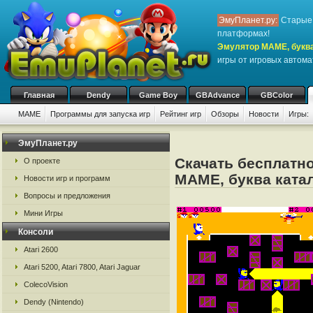
ЭмуПланет.ру:
Старые 
платформах!
Эмулятор MAME, буква
игры от игровых автом
Главная
Dendy
Game Boy
GBAdvance
GBColor
MAME
Программы для запуска игр
Рейтинг игр
Обзоры
Новости
Игры:
ЭмуПланет.ру
Скачать бесплатно
О проекте
MAME, буква катал
Новости игр и программ
Вопросы и предложения
Мини Игры
Консоли
Atari 2600
Atari 5200, Atari 7800, Atari Jaguar
ColecoVision
Dendy (Nintendo)