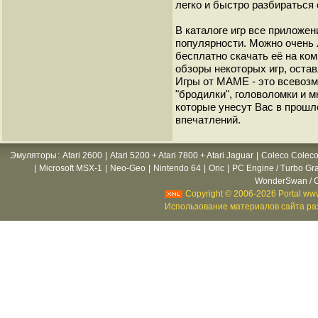
легко и быстро разбиратьс
В каталоге игр все приложен
популярности. Можно очень 
бесплатно скачать её на ко
обзоры некоторых игр, оста
Игры от МАМЕ - это всевозм
"бродилки", головоломки и 
которые унесут Вас в прошл
впечатлений.
Эмуляторы
:
Atari 2600
|
Atari 5200 + Atari 7800 + Atari Jaguar
|
Coleco Coleco
|
Microsoft MSX-1
|
Neo-Geo
|
Nintendo 64
|
Oric
|
PC Engine / Turbo Gr
WonderSwan / C
Copyright © 2006-2026 Portal www
Использование материалов сайта раз