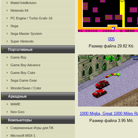
Mattel Intellivision
Nintendo 64
PC Engine / Turbo Grafx-16
Sega
Sega Master System
005
Super Nintendo
Размер файла 29.82 Кб.
Портативные
Game Boy
Game Boy Advance
Game Boy Color
Sega Game Gear
WonderSwan / Color
Аркадные
MAME
Neo-Geo
1000 Miglia, Great 1000 Miles Ra
Компьютеры
Размер файла 3.95 Мб.
Современные Игры для ПК
Microsoft MSX-1