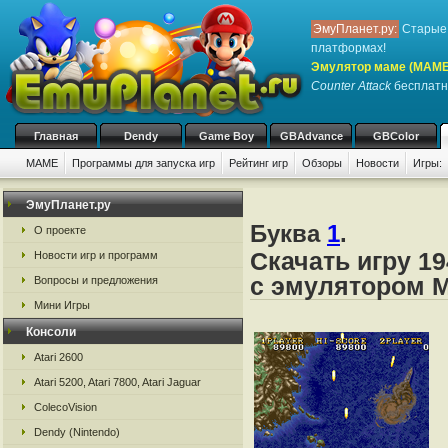
ЭмуПланет.ру:
Старые 
платформах!
Эмулятор маме (MAME
Counter Attack
бесплатно
Главная
Dendy
Game Boy
GBAdvance
GBColor
MAME
Программы для запуска игр
Рейтинг игр
Обзоры
Новости
Игры:
ЭмуПланет.ру
Буква
1
.
О проекте
Скачать игру 19
Новости игр и программ
с эмулятором
Вопросы и предложения
Мини Игры
Консоли
Atari 2600
Atari 5200, Atari 7800, Atari Jaguar
ColecoVision
Dendy (Nintendo)