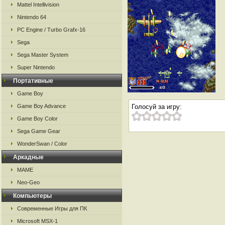
Mattel Intellivision
Nintendo 64
PC Engine / Turbo Grafx-16
Sega
Sega Master System
Super Nintendo
Портативные
Game Boy
Game Boy Advance
Голосуй за игру:
Game Boy Color
Sega Game Gear
WonderSwan / Color
Аркадные
MAME
Neo-Geo
Компьютеры
Современные Игры для ПК
Microsoft MSX-1