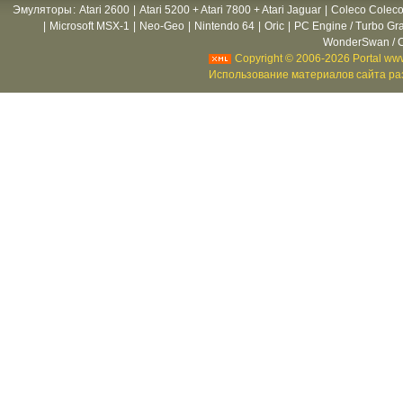
Эмуляторы
:
Atari 2600
|
Atari 5200 + Atari 7800 + Atari Jaguar
|
Coleco Coleco
|
Microsoft MSX-1
|
Neo-Geo
|
Nintendo 64
|
Oric
|
PC Engine / Turbo Gr
WonderSwan / C
Copyright © 2006-2026 Portal www
Использование материалов сайта раз