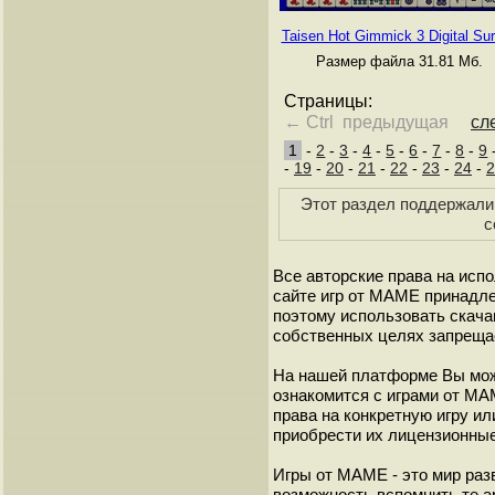
Taisen Hot Gimmick 3 Digital Sur
Размер файла 31.81 Мб.
Страницы:
← Ctrl предыдущая
сл
1
-
2
-
3
-
4
-
5
-
6
-
7
-
8
-
9
-
19
-
20
-
21
-
22
-
23
-
24
-
2
Этот раздел поддержали 
с
Все авторские права на исп
сайте игр от МАМЕ принадле
поэтому использовать скач
собственных целях запреща
На нашей платформе Вы мож
ознакомится с играми от М
права на конкретную игру и
приобрести их лицензионные
Игры от МАМЕ - это мир разв
возможность вспомнить те а