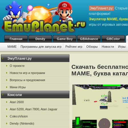
ЭмуПланет.ру:
Старые 
платформах!
Эмулятор MAME, буква
игры от игровых автом
Главная
Dendy
Game Boy
GBAdvance
GBColor
MAME
Программы для запуска игр
Рейтинг игр
Обзоры
Новости
Игры:
ЭмуПланет.ру
Скачать бесплатно
О проекте
MAME, буква катал
Новости игр и программ
Вопросы и предложения
Мини Игры
Консоли
Atari 2600
Atari 5200, Atari 7800, Atari Jaguar
ColecoVision
Dendy (Nintendo)