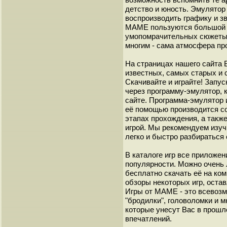
детство и юность. Эмулято
воспроизводить графику и з
МАМЕ пользуются большой 
умопомрачительных сюжеты с
многим - сама атмосфера пр
На страницах нашего сайта
известных, самых старых и 
Скачивайте и играйте! Запу
через программу-эмулятор, 
сайте. Программа-эмулятор 
её помощью производится с
этапах прохождения, а такж
игрой. Мы рекомендуем изуч
легко и быстро разбиратьс
В каталоге игр все приложен
популярности. Можно очень 
бесплатно скачать её на ко
обзоры некоторых игр, оста
Игры от МАМЕ - это всевозм
"бродилки", головоломки и 
которые унесут Вас в прошл
впечатлений.