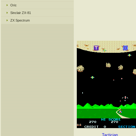
Oric
Sinclair ZX-81
ZX Spectrum
Tactician