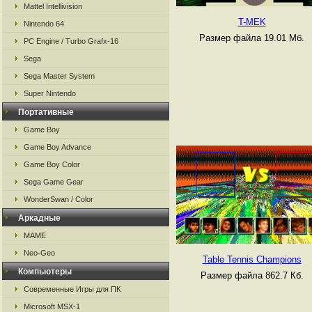
Mattel Intellivision
T-MEK
Nintendo 64
Размер файла 19.01 Мб.
PC Engine / Turbo Grafx-16
Sega
Sega Master System
Super Nintendo
Портативные
Game Boy
Game Boy Advance
Game Boy Color
Sega Game Gear
WonderSwan / Color
Аркадные
MAME
Neo-Geo
Table Tennis Champions
Компьютеры
Размер файла 862.7 Кб.
Современные Игры для ПК
Microsoft MSX-1