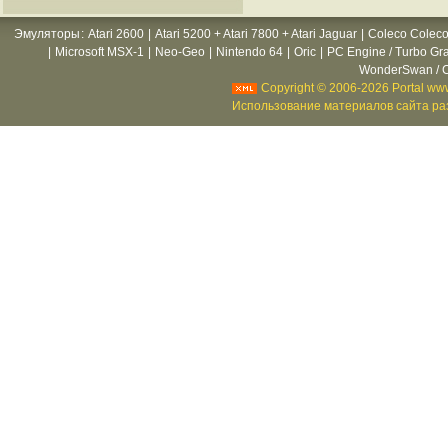
Эмуляторы
:
Atari 2600
|
Atari 5200 + Atari 7800 + Atari Jaguar
|
Coleco Coleco
|
Microsoft MSX-1
|
Neo-Geo
|
Nintendo 64
|
Oric
|
PC Engine / Turbo Gr
WonderSwan / C
Copyright © 2006-2026 Portal www
Использование материалов сайта раз