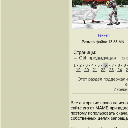
Tekken
Размер файла 13.83 Мб.
Страницы:
← Ctrl
предыдущая
сл
1
-
2
-
3
-
4
-
5
-
6
-
7
-
8
-
9
-
19
-
20
-
21
-
22
-
23
-
24
-
2
Этот раздел поддержали 
с
Иконк
Все авторские права на исп
сайте игр от МАМЕ принадле
поэтому использовать скач
собственных целях запреща