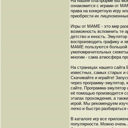
На нашей платформе Вы мож
ознакомится с играми от М
права на конкретную игру и
приобрести их лицензионные
Игры от МАМЕ - это мир разв
возможность вспомнить те а
детство и юность. Эмулято
воспроизводить графику и з
МАМЕ пользуются большой 
умопомрачительных сюжеты с
многим - сама атмосфера пр
На страницах нашего сайта
известных, самых старых и 
Скачивайте и играйте! Запу
через программу-эмулятор, 
сайте. Программа-эмулятор 
её помощью производится с
этапах прохождения, а такж
игрой. Мы рекомендуем изуч
легко и быстро разбиратьс
В каталоге игр все приложен
популярности. Можно очень 