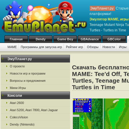
ЭмуПланет.ру:
Старые 
платформах!
Эмулятор MAME, игры н
Teenage Mutant Ninja Tu
Turtles - Turtles in Time
Главная
Dendy
Game Boy
GBAdvance
GBColor
MAME
Программы для запуска игр
Рейтинг игр
Обзоры
Новости
Игры:
ЭмуПланет.ру
Скачать бесплатно
О проекте
MAME: Tee'd Off, T
Новости игр и программ
Turtles, Teenage Mu
Вопросы и предложения
Turtles in Time
Мини Игры
Консоли
Atari 2600
Atari 5200, Atari 7800, Atari Jaguar
ColecoVision
Dendy (Nintendo)