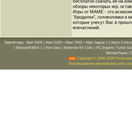
бесплатно скачать её на ко
обзоры некоторых игр, оста
Игры от МАМЕ - это всевозм
"бродилки", головоломки и 
которые унесут Вас в прошл
впечатлений.
Эмуляторы
:
Atari 2600
|
Atari 5200 + Atari 7800 + Atari Jaguar
|
Coleco Coleco
|
Microsoft MSX-1
|
Neo-Geo
|
Nintendo 64
|
Oric
|
PC Engine / Turbo Gr
WonderSwan / C
Copyright © 2006-2026 Portal www
Использование материалов сайта раз