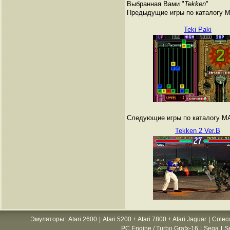
Выбранная Вами "
Tekken
"
Предыдущие игры по каталогу 
Teki Paki
Следующие игры по каталогу M
Tekken 2 Ver.B
Эмуляторы
:
Atari 2600
|
Atari 5200 + Atari 7800 + Atari Jaguar
|
Colec
PC Engine / Turbo Grafx-16
|
Sega
|
S