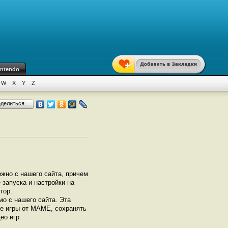
intendo
W
X
Y
Z
оделиться…
жно с нашего сайта, причем
 запуска и настройки на
тор.
о с нашего сайта. Эта
се игры от МАМЕ, сохранять
ео игр.