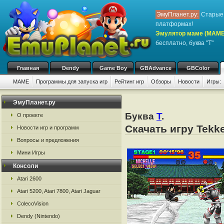
ЭмуПланет.ру:
Старые 
платформах!
Эмулятор маме (MAME
бесплатно, буква "T"
Главная
Dendy
Game Boy
GBAdvance
GBColor
MAME
Программы для запуска игр
Рейтинг игр
Обзоры
Новости
Игры:
ЭмуПланет.ру
Буква
T
.
О проекте
Скачать игру Tek
Новости игр и программ
Вопросы и предложения
Мини Игры
Консоли
Atari 2600
Atari 5200, Atari 7800, Atari Jaguar
ColecoVision
Dendy (Nintendo)