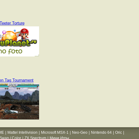
Teeter Torture
en Tag Tournament
ME
|
Mattel Intellivision
|
Microsoft MSX-1
|
Neo-Geo
|
Nintendo 64
|
Oric
|
wan / Color
|
ZX Spectrum
|
Мини Игры