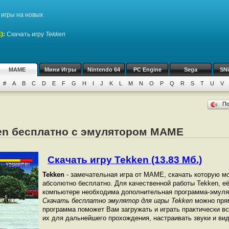
игры на новых
)
:
Скачать игру
Tekken
MAME
Мини Игры
Nintendo 64
PC Engine
Sega
SN
#
A
B
C
D
E
F
G
H
I
J
K
L
M
N
O
P
Q
R
S
T
U
V
П
ken бесплатно с эмулятором MAME
Скачать игру Tekken (13.83 Мб.)
Tekken
- замечательная игра от МАМЕ, скачать которую мо
абсолютно бесплатно. Для качественной работы Tekken, её
компьютере необходима дополнительная программа-эмуля
Скачать бесплатно эмулятор для игры Tekken
можно прям
программа поможет Вам загружать и играть практически в
их для дальнейшего прохождения, настраивать звуки и вид