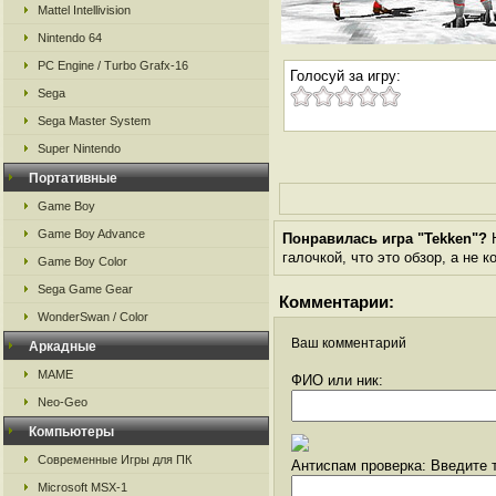
Mattel Intellivision
Nintendo 64
PC Engine / Turbo Grafx-16
Голосуй за игру:
Sega
Sega Master System
Super Nintendo
Портативные
Game Boy
Game Boy Advance
Понравилась игра "Tekken"?
Н
галочкой, что это обзор, а не 
Game Boy Color
Sega Game Gear
Комментарии:
WonderSwan / Color
Ваш комментарий
Аркадные
MAME
ФИО или ник:
Neo-Geo
Компьютеры
Современные Игры для ПК
Антиспам проверка: Введите т
Microsoft MSX-1