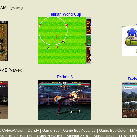
MAME (маме):
Tehkan World Cup
AME (маме):
Tekken 3
Tekk
o ColecoVision
|
Dendy
|
Game Boy
|
Game Boy Advance
|
Game Boy Color
|
MA
ega Game Gear
|
Sega Master System
|
Sinclair ZX-81
|
Super Nintendo
|
WonderS