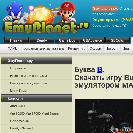
ЭмуПланет.ру:
Старые 
платформах!
Эмулятор маме (MAME
бесплатно, буква "B"
Главная
Dendy
Game Boy
GBAdvance
GBColor
MAME
Программы для запуска игр
Рейтинг игр
Обзоры
Новости
Игры:
ЭмуПланет.ру
Буква
B
.
О проекте
Скачать игру Bu
Новости игр и программ
эмулятором M
Вопросы и предложения
Мини Игры
Консоли
Atari 2600
Atari 5200, Atari 7800, Atari Jaguar
ColecoVision
Dendy (Nintendo)