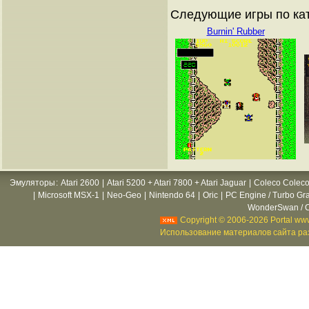
Следующие игры по ка
Burnin' Rubber
Эмуляторы
:
Atari 2600
|
Atari 5200 + Atari 7800 + Atari Jaguar
|
Coleco Coleco
|
Microsoft MSX-1
|
Neo-Geo
|
Nintendo 64
|
Oric
|
PC Engine / Turbo Gr
WonderSwan / C
Copyright © 2006-2026 Portal www
Использование материалов сайта раз