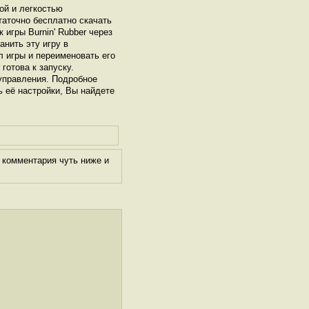
ой и легкостью
таточно бесплатно скачать
 игры Burnin' Rubber через
нить эту игру в
л игры и переименовать его
 готова к запуску.
управления. Подробное
ь её настройки, Вы найдете
 комментария чуть ниже и