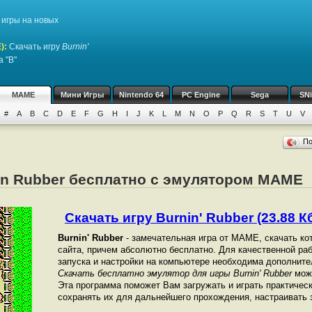
игры на новых
)
:
Скачать игру
Burnin'
 "B"
MAME
Мини Игры
Nintendo 64
PC Engine
Sega
SN
#
A
B
C
D
E
F
G
H
I
J
K
L
M
N
O
P
Q
R
S
T
U
V
П
nin Rubber бесплатно с эмулятором MAME
Скачать игру Burnin' Rubber (23.88 Кб
Burnin' Rubber
- замечательная игра от МАМЕ, скачать ко
сайта, причем абсолютно бесплатно. Для качественной рабо
запуска и настройки на компьютере необходима дополнит
Скачать бесплатно эмулятор для игры Burnin' Rubber
можн
Эта программа поможет Вам загружать и играть практичес
сохранять их для дальнейшего прохождения, настраивать з