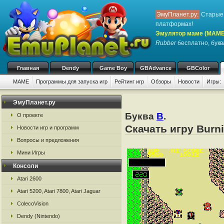
ЭмуПланет.ру:
Старые 
платформах!
Эмулятор маме (MAME
Rubber
бесплатно, буква
Главная
Dendy
Game Boy
GBAdvance
GBColor
MAME
Программы для запуска игр
Рейтинг игр
Обзоры
Новости
Игры:
ЭмуПланет.ру
Буква
B
.
О проекте
Скачать игру Bur
Новости игр и программ
Вопросы и предложения
Мини Игры
Консоли
Atari 2600
Atari 5200, Atari 7800, Atari Jaguar
ColecoVision
Dendy (Nintendo)