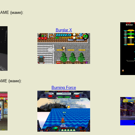
MAME (маме):
Burglar X
AME (маме):
Burning Force