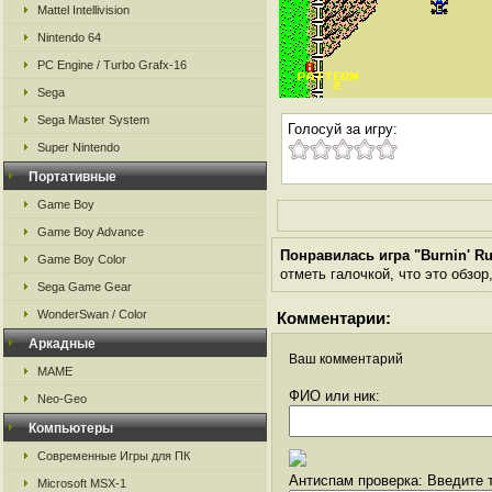
Mattel Intellivision
Nintendo 64
PC Engine / Turbo Grafx-16
Sega
Sega Master System
Голосуй за игру:
Super Nintendo
Портативные
Game Boy
Game Boy Advance
Понравилась игра "Burnin' R
Game Boy Color
отметь галочкой, что это обзор
Sega Game Gear
WonderSwan / Color
Комментарии:
Аркадные
Ваш комментарий
MAME
ФИО или ник:
Neo-Geo
Компьютеры
Современные Игры для ПК
Антиспам проверка: Введите т
Microsoft MSX-1