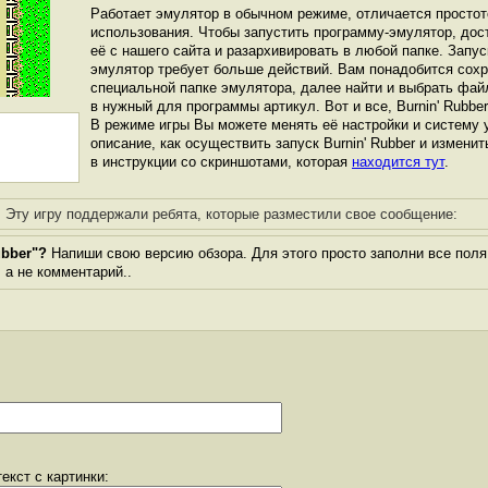
Работает эмулятор в обычном режиме, отличается простот
использования. Чтобы запустить программу-эмулятор, дос
её с нашего сайта и разархивировать в любой папке. Запуск
эмулятор требует больше действий. Вам понадобится сохра
специальной папке эмулятора, далее найти и выбрать фай
в нужный для программы артикул. Вот и все, Burnin' Rubber
В режиме игры Вы можете менять её настройки и систему 
описание, как осуществить запуск Burnin' Rubber и изменит
в инструкции со скриншотами, которая
находится тут
.
Эту игру поддержали ребята, которые разместили свое сообщение:
ubber"?
Напиши свою версию обзора. Для этого просто заполни все поля
, а не комментарий..
екст с картинки: