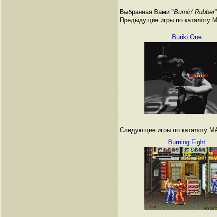
Выбранная Вами "
Burnin' Rubber
"
Предыдущие игры по каталогу 
Buriki One
Следующие игры по каталогу M
Burning Fight