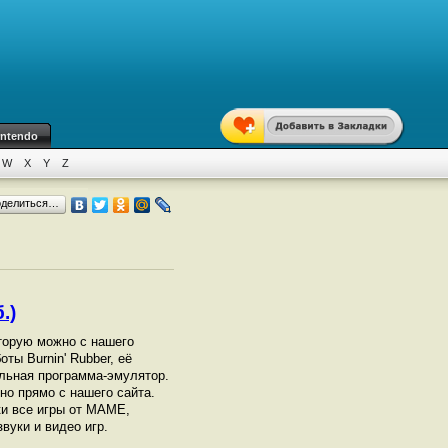
intendo
W
X
Y
Z
оделиться…
.)
торую можно с нашего
ты Burnin' Rubber, её
ельная программа-эмулятор.
о прямо с нашего сайта.
ки все игры от МАМЕ,
вуки и видео игр.