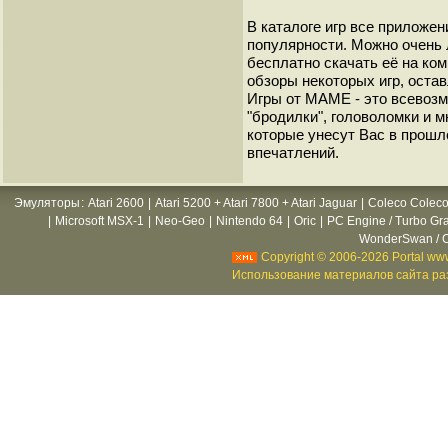
В каталоге игр все приложен
популярности. Можно очень 
бесплатно скачать её на ко
обзоры некоторых игр, оста
Игры от МАМЕ - это всевозм
"бродилки", головоломки и 
которые унесут Вас в прошл
впечатлений.
Эмуляторы
:
Atari 2600
|
Atari 5200 + Atari 7800 + Atari Jaguar
|
Coleco Coleco
|
Microsoft MSX-1
|
Neo-Geo
|
Nintendo 64
|
Oric
|
PC Engine / Turbo Gr
WonderSwan / C
Copyright © 2006-2026 Portal www
Использование материалов сайта раз