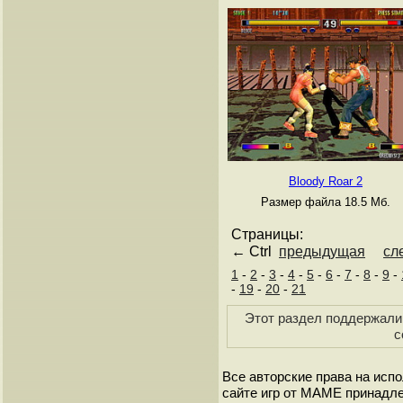
Bloody Roar 2
Размер файла 18.5 Мб.
Страницы:
← Ctrl
предыдущая
сл
1
-
2
-
3
-
4
-
5
-
6
-
7
-
8
-
9
-
-
19
-
20
-
21
Этот раздел поддержали 
с
Все авторские права на исп
сайте игр от МАМЕ принадле