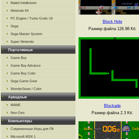
Mattel Intellivision
Nintendo 64
PC Engine / Turbo Grafx-16
Block Hole
Sega
Размер файла 126.98 Кб.
Sega Master System
Super Nintendo
Портативные
Game Boy
Game Boy Advance
Game Boy Color
Sega Game Gear
WonderSwan / Color
Аркадные
MAME
Blockade
Размер файла 2.3 Кб.
Neo-Geo
Компьютеры
Современные Игры для ПК
Microsoft MSX-1