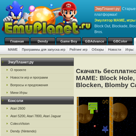
ЭмуПланет.ру:
Старые 
платформах!
Эмулятор MAME, игры 
Block Out, Blockade, Blo
Bros.
Главная
Dendy
Game Boy
GBAdvance
GBColor
MAME
Программы для запуска игр
Рейтинг игр
Обзоры
Новости
Игры:
ЭмуПланет.ру
Скачать бесплатно
О проекте
MAME: Block Hole, 
Новости игр и программ
Blocken, Blomby Ca
Вопросы и предложения
Мини Игры
Консоли
Atari 2600
Atari 5200, Atari 7800, Atari Jaguar
ColecoVision
Dendy (Nintendo)