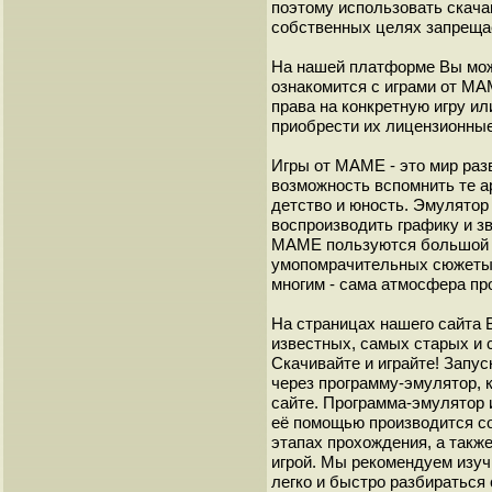
поэтому использовать скач
собственных целях запреща
На нашей платформе Вы мож
ознакомится с играми от М
права на конкретную игру и
приобрести их лицензионные
Игры от МАМЕ - это мир разв
возможность вспомнить те а
детство и юность. Эмулято
воспроизводить графику и з
МАМЕ пользуются большой 
умопомрачительных сюжеты с
многим - сама атмосфера пр
На страницах нашего сайта
известных, самых старых и 
Скачивайте и играйте! Запу
через программу-эмулятор, 
сайте. Программа-эмулятор 
её помощью производится с
этапах прохождения, а такж
игрой. Мы рекомендуем изуч
легко и быстро разбиратьс