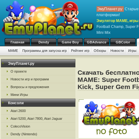
ЭмуПланет.ру:
Старые 
платформах!
Эмулятор MAME, игры 
Football Champ, Super F
Mini Mix
Главная
Dendy
Game Boy
GBAdvance
GBColor
MAME
Программы для запуска игр
Рейтинг игр
Обзоры
Новости
Игры:
ЭмуПланет.ру
Скачать бесплатно
О проекте
MAME: Super Footb
Новости игр и программ
Kick, Super Gem Fi
Вопросы и предложения
Мини Игры
Консоли
Atari 2600
Atari 5200, Atari 7800, Atari Jaguar
ColecoVision
Dendy (Nintendo)