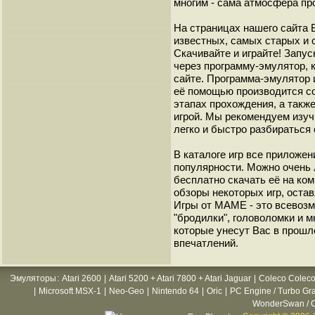
многим - сама атмосфера пр
На страницах нашего сайта
известных, самых старых и 
Скачивайте и играйте! Запу
через программу-эмулятор, 
сайте. Программа-эмулятор 
её помощью производится с
этапах прохождения, а такж
игрой. Мы рекомендуем изуч
легко и быстро разбиратьс
В каталоге игр все приложен
популярности. Можно очень 
бесплатно скачать её на ко
обзоры некоторых игр, оста
Игры от МАМЕ - это всевозм
"бродилки", головоломки и 
которые унесут Вас в прошл
впечатлений.
Эмуляторы
:
Atari 2600
|
Atari 5200 + Atari 7800 + Atari Jaguar
|
Coleco Coleco
|
Microsoft MSX-1
|
Neo-Geo
|
Nintendo 64
|
Oric
|
PC Engine / Turbo Gr
WonderSwan / C