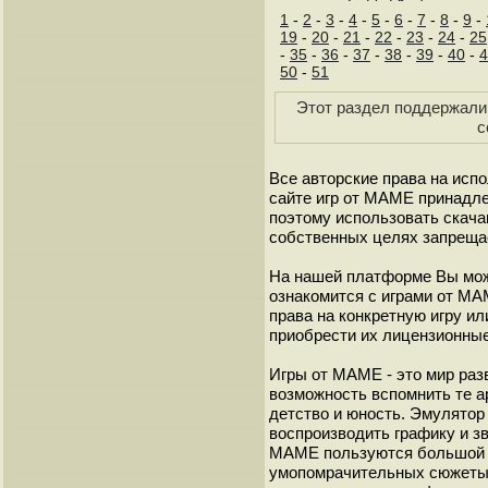
1
-
2
-
3
-
4
-
5
-
6
-
7
-
8
-
9
-
19
-
20
-
21
-
22
-
23
-
24
-
25
-
35
-
36
-
37
-
38
-
39
-
40
-
4
50
-
51
Этот раздел поддержали 
с
Все авторские права на исп
сайте игр от МАМЕ принадле
поэтому использовать скач
собственных целях запреща
На нашей платформе Вы мож
ознакомится с играми от М
права на конкретную игру и
приобрести их лицензионные
Игры от МАМЕ - это мир разв
возможность вспомнить те а
детство и юность. Эмулято
воспроизводить графику и з
МАМЕ пользуются большой 
умопомрачительных сюжеты с