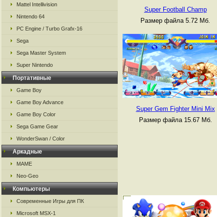
Mattel Intellivision
Super Football Champ
Nintendo 64
Размер файла 5.72 Мб.
PC Engine / Turbo Grafx-16
Sega
Sega Master System
Super Nintendo
Портативные
Game Boy
Game Boy Advance
Super Gem Fighter Mini Mix
Game Boy Color
Размер файла 15.67 Мб.
Sega Game Gear
WonderSwan / Color
Аркадные
MAME
Neo-Geo
Компьютеры
Современные Игры для ПК
Microsoft MSX-1