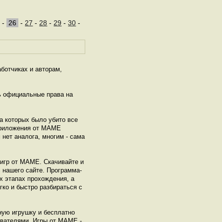
-
26
-
27
-
28
-
29
-
30
-
ботчиках и авторам,
ь официальные права на
а которых было убито все
 Приложения от МАМЕ
нет аналога, многим - сама
игр от МАМЕ. Скачивайте и
 нашего сайте. Программа-
х этапах прохождения, а
гко и быстро разбираться с
ную игрушку и бесплатно
ователями. Игры от МАМЕ -