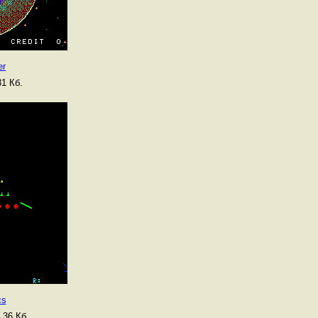
er
1 Кб.
cs
.36 Кб.