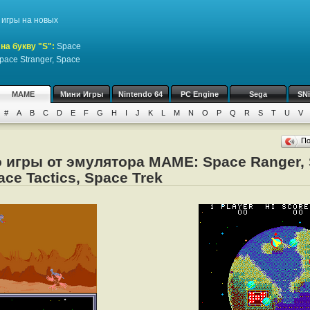
игры на новых
на букву "S":
Space
pace Stranger, Space
MAME
Мини Игры
Nintendo 64
PC Engine
Sega
SN
#
A
B
C
D
E
F
G
H
I
J
K
L
M
N
O
P
Q
R
S
T
U
V
П
 игры от эмулятора MAME: Space Ranger, 
ace Tactics, Space Trek