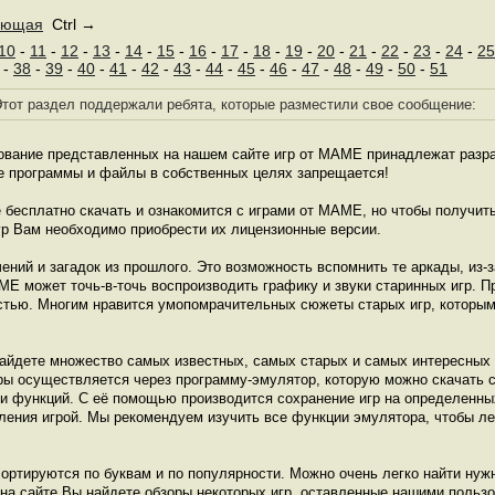
ующая
Ctrl →
10
-
11
-
12
-
13
-
14
-
15
-
16
-
17
-
18
-
19
-
20
-
21
-
22
-
23
-
24
-
25
-
38
-
39
-
40
-
41
-
42
-
43
-
44
-
45
-
46
-
47
-
48
-
49
-
50
-
51
тот раздел поддержали ребята, которые разместили свое сообщение:
зование представленных на нашем сайте игр от МАМЕ принадлежат разра
е программы и файлы в собственных целях запрещается!
бесплатно скачать и ознакомится с играми от МАМЕ, но чтобы получит
гр Вам необходимо приобрести их лицензионные версии.
ений и загадок из прошлого. Это возможность вспомнить те аркады, из-з
МЕ может точь-в-точь воспроизводить графику и звуки старинных игр.
тью. Многим нравится умопомрачительных сюжеты старых игр, которым 
найдете множество самых известных, самых старых и самых интересных 
гры осуществляется через программу-эмулятор, которую можно скачать с
 и функций. С её помощью производится сохранение игр на определенны
ления игрой. Мы рекомендуем изучить все функции эмулятора, чтобы ле
сортируются по буквам и по популярности. Можно очень легко найти нуж
 на сайте Вы найдете обзоры некоторых игр, оставленные нашими польз