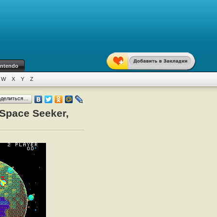
intendo
W
X
Y
Z
оделиться…
Space Seeker,