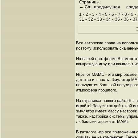
Страницы:
← Ctrl
предыдущая
след
1
-
2
-
3
-
4
-
5
-
6
-
7
-
8
-
9
-
31
-
32
-
33
-
34
-
35
-
36
-
37
Э
Все авторские права на исполь
поэтому использовать скачанны
На нашей платформе Вы можете 
конкретную игру или комплект и
Игры от МАМЕ - это мир развлеч
детство и юность. Эмулятор МА
пользуются большой популярнос
атмосфера прошлого.
На страницах нашего сайта Вы 
играйте! Запуск каждой такой и
эмулятор имеет массу настроек
также, настройка системы управ
любимыми играми от МАМЕ.
В каталоге игр все приложения 
скачать её на компьютер. Также