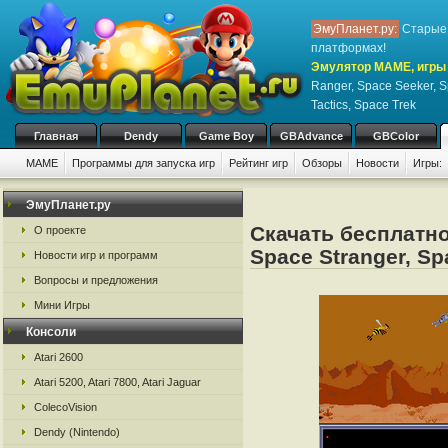
ЭмуПланет.ру:
Старые 
платформах!
Эмулятор MAME, игры 
Ranger, Space Seeker, S
Tactics, Space Trek
Главная
Dendy
Game Boy
GBAdvance
GBColor
MAME
Программы для запуска игр
Рейтинг игр
Обзоры
Новости
Игры:
ЭмуПланет.ру
Скачать бесплатно
О проекте
Space Stranger, Sp
Новости игр и программ
Вопросы и предложения
Мини Игры
Консоли
Atari 2600
Atari 5200, Atari 7800, Atari Jaguar
ColecoVision
Dendy (Nintendo)