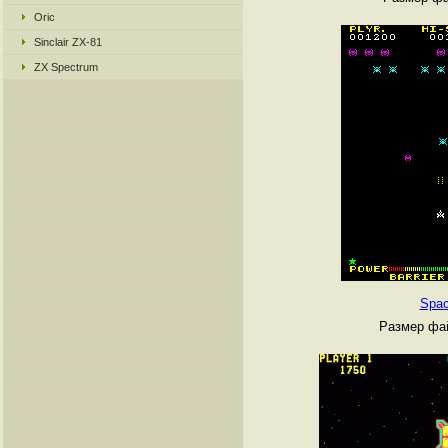
Oric
Sinclair ZX-81
ZX Spectrum
Spac
Размер фай