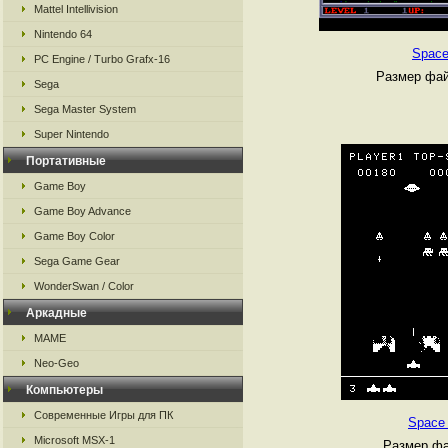
Mattel Intellivision
Nintendo 64
Space
PC Engine / Turbo Grafx-16
Размер фай
Sega
Sega Master System
Super Nintendo
Портативные
Game Boy
Game Boy Advance
Game Boy Color
Sega Game Gear
WonderSwan / Color
Аркадные
MAME
Neo-Geo
Компьютеры
Современные Игры для ПК
Space 
Microsoft MSX-1
Размер фа