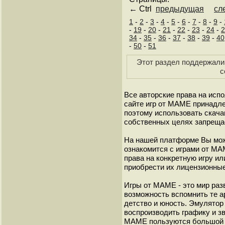
← Ctrl
предыдущая
сл
1
-
2
-
3
-
4
-
5
-
6
-
7
-
8
-
9
-
-
19
-
20
-
21
-
22
-
23
-
24
-
2
34
-
35
-
36
-
37
-
38
-
39
-
40
-
50
-
51
Этот раздел поддержали 
с
Все авторские права на исп
сайте игр от МАМЕ принадле
поэтому использовать скач
собственных целях запреща
На нашей платформе Вы мож
ознакомится с играми от М
права на конкретную игру и
приобрести их лицензионные
Игры от МАМЕ - это мир разв
возможность вспомнить те а
детство и юность. Эмулято
воспроизводить графику и з
МАМЕ пользуются большой 