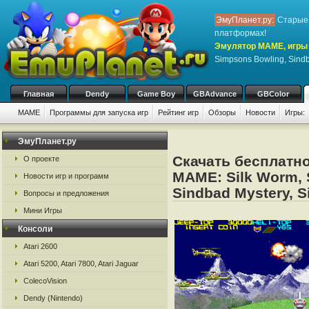
ЭмуПланет.ру:
Старые 
платформах!
Эмулятор MAME, игры 
Simpsons Bowling, Sindba
Главная
Dendy
Game Boy
GBAdvance
GBColor
MAME
Программы для запуска игр
Рейтинг игр
Обзоры
Новости
Игры:
ЭмуПланет.ру
Скачать бесплатно
О проекте
MAME: Silk Worm, 
Новости игр и программ
Sindbad Mystery, Si
Вопросы и предложения
Мини Игры
Консоли
Atari 2600
Atari 5200, Atari 7800, Atari Jaguar
ColecoVision
Dendy (Nintendo)