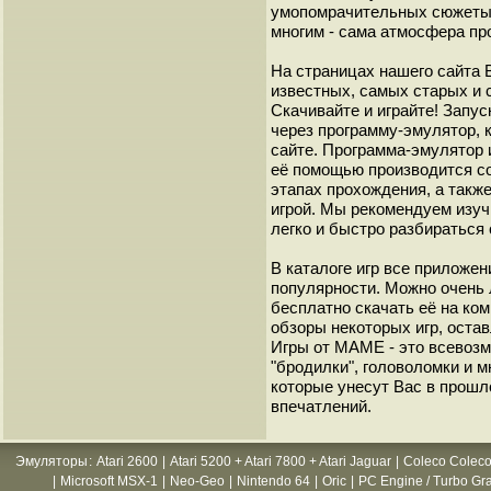
умопомрачительных сюжеты с
многим - сама атмосфера пр
На страницах нашего сайта
известных, самых старых и 
Скачивайте и играйте! Запу
через программу-эмулятор, 
сайте. Программа-эмулятор 
её помощью производится с
этапах прохождения, а такж
игрой. Мы рекомендуем изуч
легко и быстро разбиратьс
В каталоге игр все приложен
популярности. Можно очень 
бесплатно скачать её на ко
обзоры некоторых игр, оста
Игры от МАМЕ - это всевозм
"бродилки", головоломки и 
которые унесут Вас в прошл
впечатлений.
Эмуляторы
:
Atari 2600
|
Atari 5200 + Atari 7800 + Atari Jaguar
|
Coleco Coleco
|
Microsoft MSX-1
|
Neo-Geo
|
Nintendo 64
|
Oric
|
PC Engine / Turbo Gr