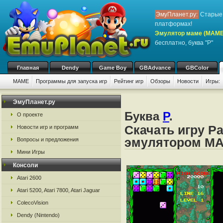
ЭмуПланет.ру:
Старые 
платформах!
Эмулятор маме (MAME
бесплатно, буква "P"
Главная
Dendy
Game Boy
GBAdvance
GBColor
MAME
Программы для запуска игр
Рейтинг игр
Обзоры
Новости
Игры:
ЭмуПланет.ру
Буква
P
.
О проекте
Скачать игру P
Новости игр и программ
эмулятором M
Вопросы и предложения
Мини Игры
Консоли
Atari 2600
Atari 5200, Atari 7800, Atari Jaguar
ColecoVision
Dendy (Nintendo)