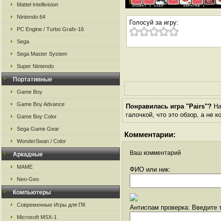
Mattel Intellivision
Nintendo 64
Голосуй за игру:
PC Engine / Turbo Grafx-16
Sega
Sega Master System
Super Nintendo
Портативные
Game Boy
Game Boy Advance
Понравилась игра "Pairs"?
На
галочкой, что это обзор, а не 
Game Boy Color
Sega Game Gear
Комментарии:
WonderSwan / Color
Ваш комментарий
Аркадные
MAME
ФИО или ник:
Neo-Geo
Компьютеры
Современные Игры для ПК
Антиспам проверка: Введите т
Microsoft MSX-1