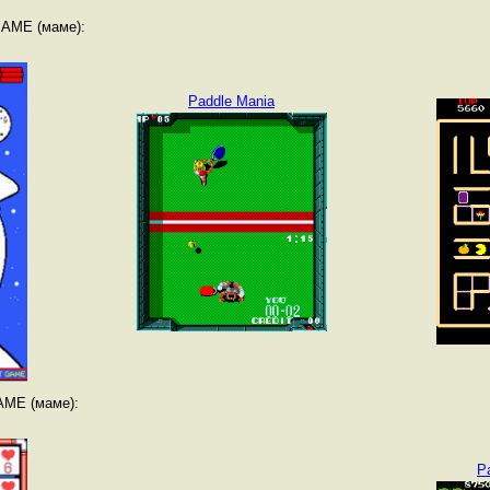
MAME (маме):
Paddle Mania
AME (маме):
P