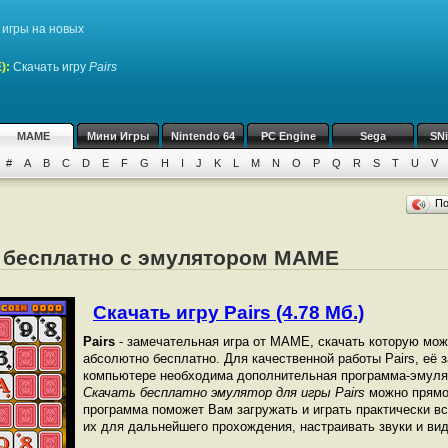
игры на новых
)
:
Скачать игру
Pairs
MAME
Мини Игры
Nintendo 64
PC Engine
Sega
SN
#
A
B
C
D
E
F
G
H
I
J
K
L
M
N
O
P
Q
R
S
T
U
V
П
rs бесплатно с эмулятором MAME
Скачать игру Pairs (4.78 Мб.)
Pairs
- замечательная игра от МАМЕ, скачать которую мож
абсолютно бесплатно. Для качественной работы Pairs, её з
компьютере необходима дополнительная программа-эмуля
Скачать бесплатно эмулятор для игры Pairs
можно прямо 
программа поможет Вам загружать и играть практически в
их для дальнейшего прохождения, настраивать звуки и вид