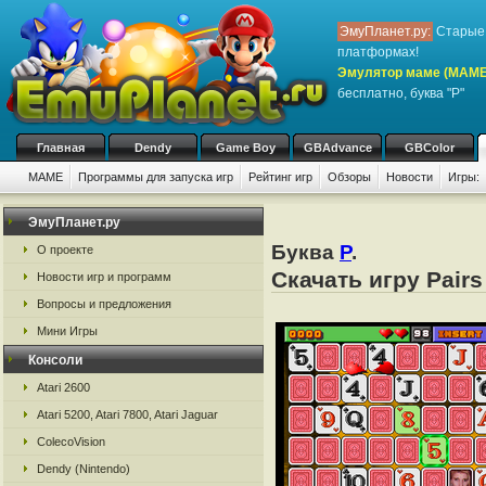
ЭмуПланет.ру:
Старые 
платформах!
Эмулятор маме (MAME
бесплатно, буква "P"
Главная
Dendy
Game Boy
GBAdvance
GBColor
MAME
Программы для запуска игр
Рейтинг игр
Обзоры
Новости
Игры:
ЭмуПланет.ру
Буква
P
.
О проекте
Скачать игру Pai
Новости игр и программ
Вопросы и предложения
Мини Игры
Консоли
Atari 2600
Atari 5200, Atari 7800, Atari Jaguar
ColecoVision
Dendy (Nintendo)