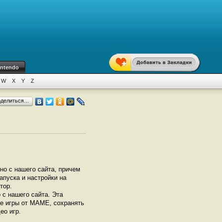
intendo
W
X
Y
Z
оделиться…
но с нашего сайта, причем
апуска и настройки на
тор.
с нашего сайта. Эта
се игры от МАМЕ, сохранять
ео игр.