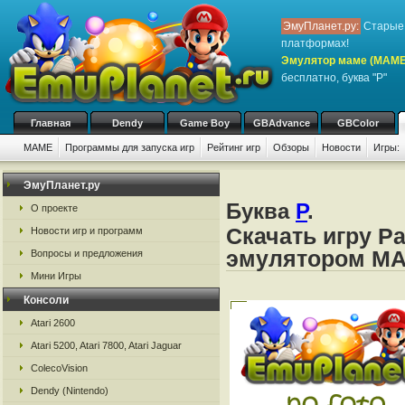
ЭмуПланет.ру:
Старые 
платформах!
Эмулятор маме (MAME
бесплатно, буква "P"
Главная
Dendy
Game Boy
GBAdvance
GBColor
MAME
Программы для запуска игр
Рейтинг игр
Обзоры
Новости
Игры:
ЭмуПланет.ру
Буква
P
.
О проекте
Скачать игру P
Новости игр и программ
эмулятором M
Вопросы и предложения
Мини Игры
Консоли
Atari 2600
Atari 5200, Atari 7800, Atari Jaguar
ColecoVision
Dendy (Nintendo)