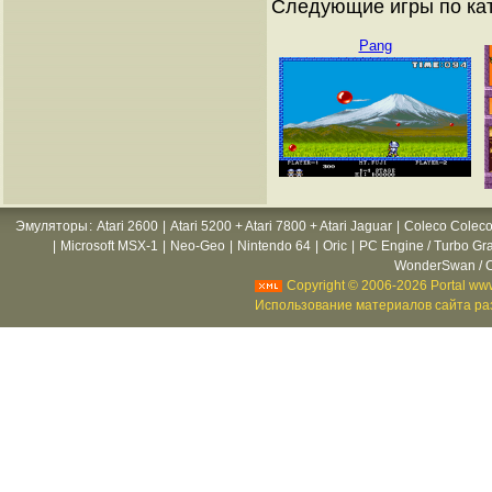
Следующие игры по ка
Pang
Эмуляторы
:
Atari 2600
|
Atari 5200 + Atari 7800 + Atari Jaguar
|
Coleco Coleco
|
Microsoft MSX-1
|
Neo-Geo
|
Nintendo 64
|
Oric
|
PC Engine / Turbo Gr
WonderSwan / C
Copyright © 2006-2026 Portal www
Использование материалов сайта раз