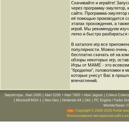
Скачивайте и играйте! Запу
через программу-эмулятор, 
сайте. Программа-эмулятор 
её помощью производится с
этапах прохождения, а такж
игрой. Мы рекомендуем изуч
легко и быстро разбиратьс
В каталоге игр все приложен
популярности. Можно очень 
бесплатно скачать её на ко
обзоры некоторых игр, оста
Игры от МАМЕ - это всевозм
"бродилки", головоломки и 
которые унесут Вас в прошл
впечатлений.
Эмуляторы
:
Atari 2600
|
Atari 5200 + Atari 7800 + Atari Jaguar
|
Coleco Coleco
|
Microsoft MSX-1
|
Neo-Geo
|
Nintendo 64
|
Oric
|
PC Engine / Turbo Gr
WonderSwan / C
Copyright © 2006-2026 Portal www
Использование материалов сайта раз