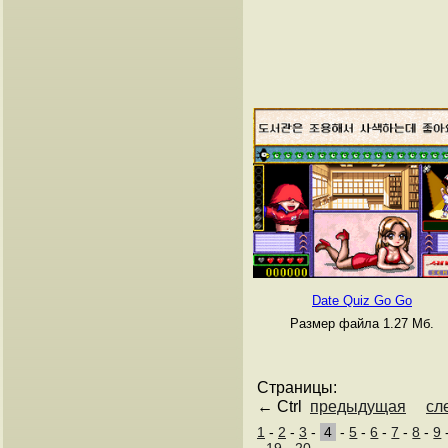
Date Quiz Go Go
Размер файла 1.27 Мб.
Страницы:
← Ctrl
предыдущая
сл
1
-
2
-
3
-
4
-
5
-
6
-
7
-
8
-
9