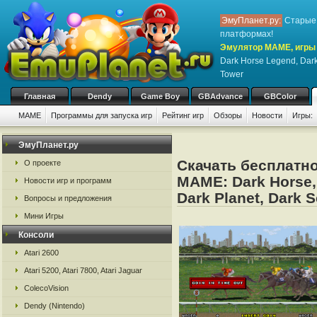
ЭмуПланет.ру:
Старые 
платформах!
Эмулятор MAME, игры 
Dark Horse Legend, Dark
Tower
Главная
Dendy
Game Boy
GBAdvance
GBColor
MAME
Программы для запуска игр
Рейтинг игр
Обзоры
Новости
Игры:
ЭмуПланет.ру
Скачать бесплатно
О проекте
MAME: Dark Horse,
Новости игр и программ
Dark Planet, Dark S
Вопросы и предложения
Мини Игры
Консоли
Atari 2600
Atari 5200, Atari 7800, Atari Jaguar
ColecoVision
Dendy (Nintendo)