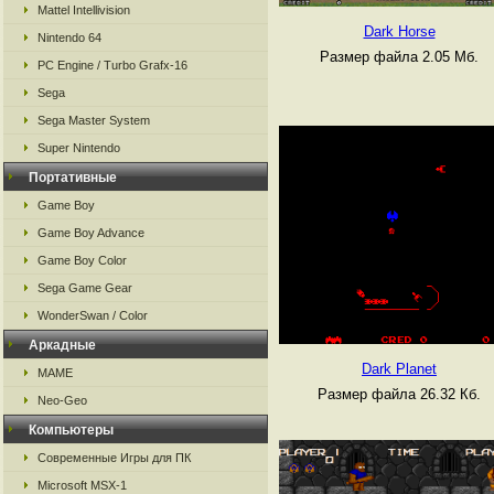
Mattel Intellivision
Dark Horse
Nintendo 64
Размер файла 2.05 Мб.
PC Engine / Turbo Grafx-16
Sega
Sega Master System
Super Nintendo
Портативные
Game Boy
Game Boy Advance
Game Boy Color
Sega Game Gear
WonderSwan / Color
Аркадные
Dark Planet
MAME
Размер файла 26.32 Кб.
Neo-Geo
Компьютеры
Современные Игры для ПК
Microsoft MSX-1