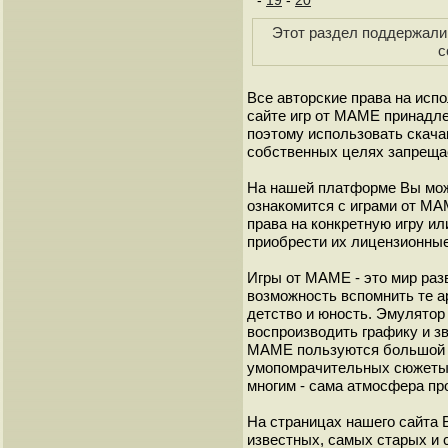
-
19
-
20
Этот раздел поддержали 
с
Все авторские права на исп
сайте игр от МАМЕ принадле
поэтому использовать скач
собственных целях запреща
На нашей платформе Вы мож
ознакомится с играми от М
права на конкретную игру и
приобрести их лицензионные
Игры от МАМЕ - это мир разв
возможность вспомнить те а
детство и юность. Эмулято
воспроизводить графику и з
МАМЕ пользуются большой 
умопомрачительных сюжеты с
многим - сама атмосфера пр
На страницах нашего сайта
известных, самых старых и 