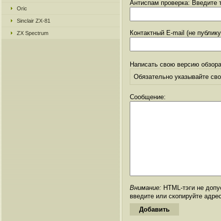
Антиспам проверка: Введите т
Oric
Sinclair ZX-81
Контактный E-mail (не публик
ZX Spectrum
Написать свою версию обзора
Обязательно указывайте свое
Сообщение:
Внимание:
HTML-тэги не допус
введите или скопируйте адре