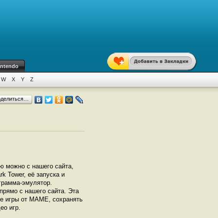
intendo
W
X
Y
Z
оделиться…
ю можно с нашего сайта,
k Tower, её запуска и
грамма-эмулятор.
рямо с нашего сайта. Эта
се игры от МАМЕ, сохранять
ео игр.