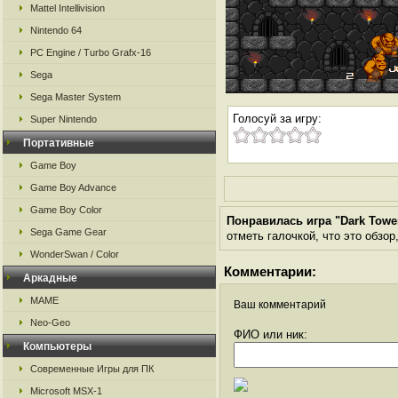
Mattel Intellivision
Nintendo 64
PC Engine / Turbo Grafx-16
Sega
Sega Master System
Голосуй за игру:
Super Nintendo
Портативные
Game Boy
Game Boy Advance
Game Boy Color
Понравилась игра "Dark Towe
Sega Game Gear
отметь галочкой, что это обзор
WonderSwan / Color
Комментарии:
Аркадные
MAME
Ваш комментарий
Neo-Geo
ФИО или ник:
Компьютеры
Современные Игры для ПК
Microsoft MSX-1