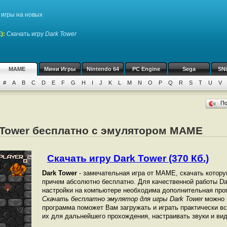
игры на новых
)
:
Скачать игру
Dark Tower
MAME
Мини Игры
Nintendo 64
PC Engine
Sega
SN
#
A
B
C
D
E
F
G
H
I
J
K
L
M
N
O
P
Q
R
S
T
U
V
П
k Tower бесплатно с эмулятором MAME
Скачать игру Dark Tower (370 Кб.)
Dark Tower
- замечательная игра от МАМЕ, скачать котору
причем абсолютно бесплатно. Для качественной работы Dar
настройки на компьютере необходима дополнительная про
Скачать бесплатно эмулятор для игры Dark Tower
можно п
программа поможет Вам загружать и играть практически в
их для дальнейшего прохождения, настраивать звуки и вид