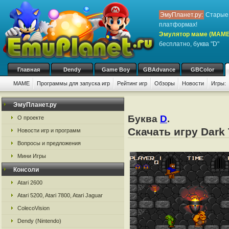
ЭмуПланет.ру:
Старые 
платформах!
Эмулятор маме (MAME
бесплатно, буква "D"
Главная
Dendy
Game Boy
GBAdvance
GBColor
MAME
Программы для запуска игр
Рейтинг игр
Обзоры
Новости
Игры:
ЭмуПланет.ру
Буква
D
.
О проекте
Скачать игру Dar
Новости игр и программ
Вопросы и предложения
Мини Игры
Консоли
Atari 2600
Atari 5200, Atari 7800, Atari Jaguar
ColecoVision
Dendy (Nintendo)