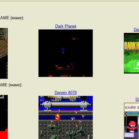
MAME (маме):
Dark Planet
Da
AME (маме):
Darwin 4078
D