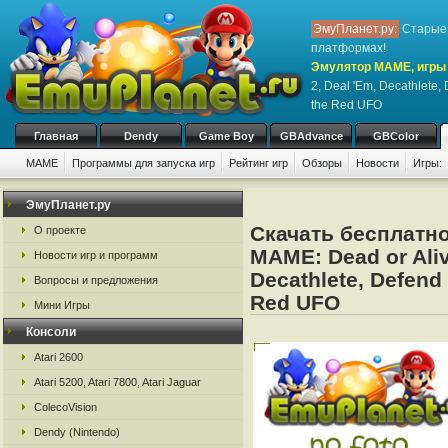
ЭмуПланет.ру:
Старые 
платформах!
Эмулятор MAME, игры 
2, Deal 'Em, Decathlete, 
the Red UFO
Главная
Dendy
Game Boy
GBAdvance
GBColor
MAME
Программы для запуска игр
Рейтинг игр
Обзоры
Новости
Игры:
ЭмуПланет.ру
Скачать бесплатно
О проекте
MAME: Dead or Aliv
Новости игр и программ
Decathlete, Defend 
Вопросы и предложения
Red UFO
Мини Игры
Консоли
Atari 2600
Atari 5200, Atari 7800, Atari Jaguar
ColecoVision
Dendy (Nintendo)