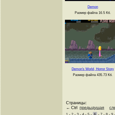
Demon
Размер файла 16.5 Кб.
Demon's World, Horror Story
Размер файла 435.73 Кб.
Страницы:
← Ctrl
предыдущая
сл
1
-
2
-
3
-
4
-
5
-
6
-
7
-
8
-
9