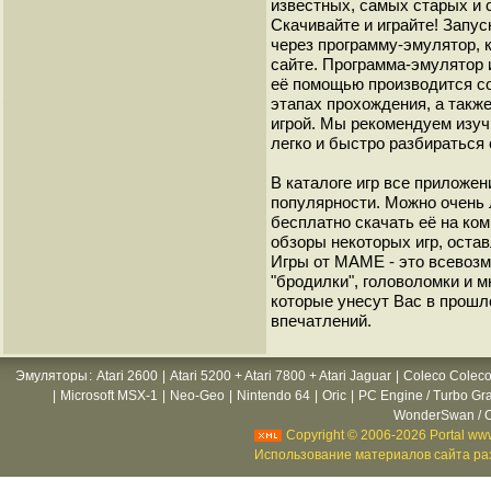
известных, самых старых и 
Скачивайте и играйте! Запу
через программу-эмулятор, 
сайте. Программа-эмулятор 
её помощью производится с
этапах прохождения, а такж
игрой. Мы рекомендуем изуч
легко и быстро разбиратьс
В каталоге игр все приложен
популярности. Можно очень 
бесплатно скачать её на ко
обзоры некоторых игр, оста
Игры от МАМЕ - это всевозм
"бродилки", головоломки и 
которые унесут Вас в прошл
впечатлений.
Эмуляторы
:
Atari 2600
|
Atari 5200 + Atari 7800 + Atari Jaguar
|
Coleco Coleco
|
Microsoft MSX-1
|
Neo-Geo
|
Nintendo 64
|
Oric
|
PC Engine / Turbo Gr
WonderSwan / C
Copyright © 2006-2026 Portal www
Использование материалов сайта раз