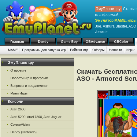
ЭмуПланет.ру:
Старые 
платформах!
Эмулятор MAME, игры 
Joe, Ashura Blaster, ASO
Assault
Главная
Dendy
Game Boy
GBAdvance
GBColor
MAME
Программы для запуска игр
Рейтинг игр
Обзоры
Новости
Игры:
ЭмуПланет.ру
Скачать бесплатно
О проекте
ASO - Armored Scru
Новости игр и программ
Вопросы и предложения
Мини Игры
Консоли
Atari 2600
Atari 5200, Atari 7800, Atari Jaguar
ColecoVision
Dendy (Nintendo)