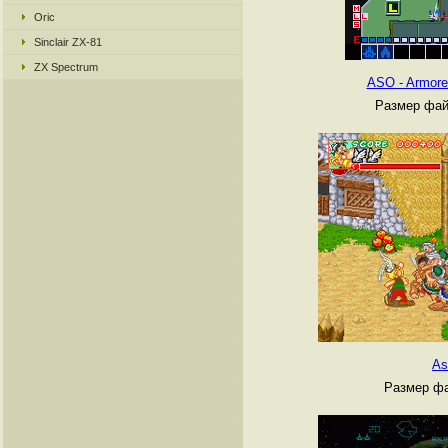
Oric
Sinclair ZX-81
ZX Spectrum
ASO - Armore
Размер фай
As
Размер фа