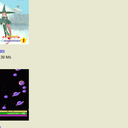
ars
.39 Мб.
e