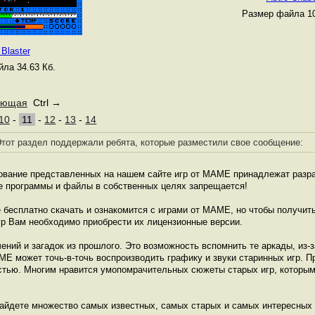
Размер файла 10
 Blaster
ла 34.63 Кб.
ующая
Ctrl →
10
-
11
-
12
-
13
-
14
тот раздел поддержали ребята, которые разместили свое сообщение:
зование представленных на нашем сайте игр от МАМЕ принадлежат разра
е программы и файлы в собственных целях запрещается!
бесплатно скачать и ознакомится с играми от МАМЕ, но чтобы получит
гр Вам необходимо приобрести их лицензионные версии.
ений и загадок из прошлого. Это возможность вспомнить те аркады, из-з
МЕ может точь-в-точь воспроизводить графику и звуки старинных игр.
тью. Многим нравится умопомрачительных сюжеты старых игр, которым 
найдете множество самых известных, самых старых и самых интересных 