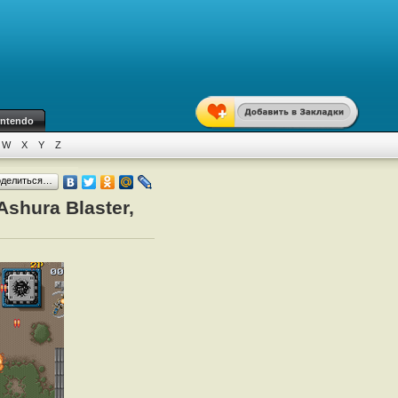
intendo
W
X
Y
Z
оделиться…
shura Blaster,