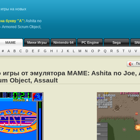
игры на новых
на букву "A":
Ashita no
 - Armored Scrum Object,
MAME
Мини Игры
Nintendo 64
PC Engine
Sega
SN
#
A
B
C
D
E
F
G
H
I
J
K
L
M
N
O
P
Q
R
S
T
U
V
П
 игры от эмулятора MAME: Ashita no Joe, A
m Object, Assault