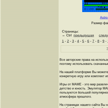
Astro
Размер фай
Страницы:
← Ctrl
предыдущая
след
1
-
2
-
3
-
4
-
5
-
6
-
7
-
8
-
9
-
Э
Все авторские права на исполь
поэтому использовать скачанны
На нашей платформе Вы можете 
конкретную игру или комплект и
Игры от МАМЕ - это мир развлеч
детство и юность. Эмулятор МА
пользуются большой популярнос
атмосфера прошлого.
На страницах нашего сайта Вы 