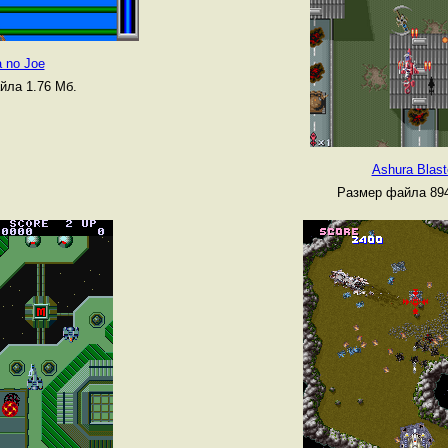
a no Joe
йла 1.76 Мб.
Ashura Blast
Размер файла 894