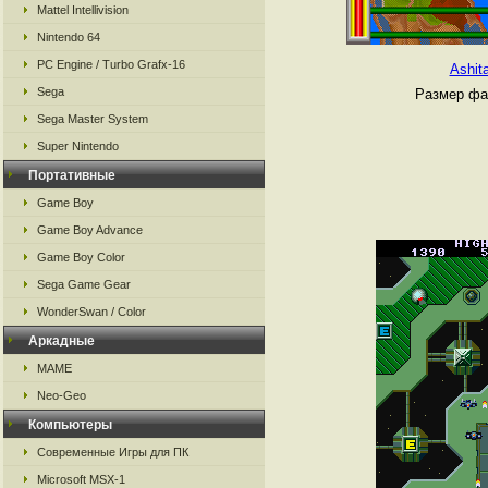
Mattel Intellivision
Nintendo 64
PC Engine / Turbo Grafx-16
Ashit
Sega
Размер фа
Sega Master System
Super Nintendo
Портативные
Game Boy
Game Boy Advance
Game Boy Color
Sega Game Gear
WonderSwan / Color
Аркадные
MAME
Neo-Geo
Компьютеры
Современные Игры для ПК
Microsoft MSX-1