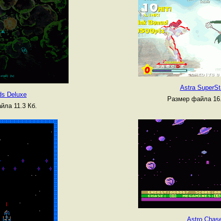
Astra SuperSt
ds Deluxe
Размер файла 16
йла 11.3 Кб.
Astro Chas