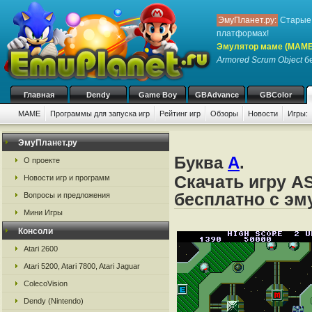
ЭмуПланет.ру:
Старые 
платформах!
Эмулятор маме (MAME
Armored Scrum Object
бе
Главная
Dendy
Game Boy
GBAdvance
GBColor
MAME
Программы для запуска игр
Рейтинг игр
Обзоры
Новости
Игры:
ЭмуПланет.ру
Буква
A
.
О проекте
Скачать игру A
Новости игр и программ
бесплатно с э
Вопросы и предложения
Мини Игры
Консоли
Atari 2600
Atari 5200, Atari 7800, Atari Jaguar
ColecoVision
Dendy (Nintendo)