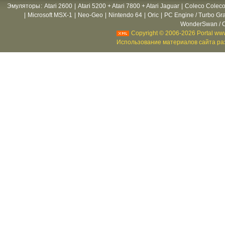
Эмуляторы
:
Atari 2600
|
Atari 5200 + Atari 7800 + Atari Jaguar
|
Coleco Coleco
|
Microsoft MSX-1
|
Neo-Geo
|
Nintendo 64
|
Oric
|
PC Engine / Turbo Gr
WonderSwan / C
Copyright © 2006-2026 Portal www
Использование материалов сайта раз