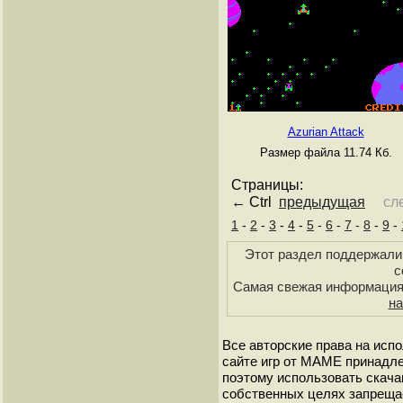
Azurian Attack
Размер файла 11.74 Кб.
Страницы:
← Ctrl
предыдущая
сл
1
-
2
-
3
-
4
-
5
-
6
-
7
-
8
-
9
-
Этот раздел поддержали 
с
Самая свежая информаци
на
Все авторские права на исп
сайте игр от МАМЕ принадле
поэтому использовать скач
собственных целях запреща