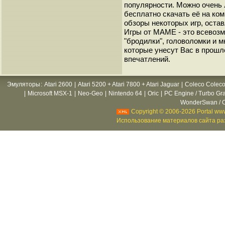
популярности. Можно очень 
бесплатно скачать её на ко
обзоры некоторых игр, оста
Игры от МАМЕ - это всевозм
"бродилки", головоломки и 
которые унесут Вас в прошл
впечатлений.
Эмуляторы
:
Atari 2600
|
Atari 5200 + Atari 7800 + Atari Jaguar
|
Coleco Coleco
|
Microsoft MSX-1
|
Neo-Geo
|
Nintendo 64
|
Oric
|
PC Engine / Turbo Gr
WonderSwan / C
Copyright © 2006-2026 Portal www
Использование материалов сайта раз