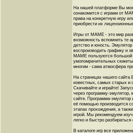
На нашей платформе Вы мож
ознакомится с играми от М
права на конкретную игру и
приобрести их лицензионные
Игры от МАМЕ - это мир разв
возможность вспомнить те а
детство и юность. Эмулято
воспроизводить графику и з
МАМЕ пользуются большой 
умопомрачительных сюжеты с
многим - сама атмосфера пр
На страницах нашего сайта
известных, самых старых и 
Скачивайте и играйте! Запу
через программу-эмулятор, 
сайте. Программа-эмулятор 
её помощью производится с
этапах прохождения, а такж
игрой. Мы рекомендуем изуч
легко и быстро разбиратьс
В каталоге игр все приложен