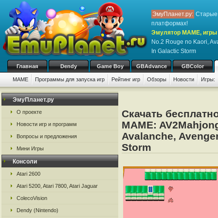
ЭмуПланет.ру:
Старые 
платформах!
Эмулятор MAME, игры 
No.2 Rouge no Kaori, Av
In Galactic Storm
Главная
Dendy
Game Boy
GBAdvance
GBColor
MAME
Программы для запуска игр
Рейтинг игр
Обзоры
Новости
Игры:
ЭмуПланет.ру
Скачать бесплатно
О проекте
MAME: AV2Mahjong 
Новости игр и программ
Avalanche, Avenger
Вопросы и предложения
Storm
Мини Игры
Консоли
Atari 2600
Atari 5200, Atari 7800, Atari Jaguar
ColecoVision
Dendy (Nintendo)