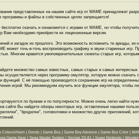
зование представленных на нашем сайте игр от МАМЕ принадлежат разра
е программы и файлы в собственных целях запрещается!
бесплатно скачать и ознакомится с играми от МАМЕ, но чтобы получит
гр Вам необходимо приобрести их лицензионные версии.
ений и загадок из прошлого. Это возможность вспомнить те аркады, из-з
МЕ может точь-в-точь воспроизводить графику и звуки старинных игр.
тью. Многим нравится умопомрачительных сюжеты старых игр, которым 
найдете множество самых известных, самых старых и самых интересных 
гры осуществляется через программу-эмулятор, которую можно скачать с
 и функций. С её помощью производится сохранение игр на определенны
ления игрой. Мы рекомендуем изучить все функции эмулятора, чтобы ле
сортируются по буквам и по популярности. Можно очень легко найти нуж
 на сайте Вы найдете обзоры некоторых игр, оставленные нашими польз
трелялки", "бродилки", головоломки и множество других приложений, ко
тлений.
o ColecoVision
|
Dendy
|
Game Boy
|
Game Boy Advance
|
Game Boy Color
|
MA
ega Game Gear
|
Sega Master System
|
Sinclair ZX-81
|
Super Nintendo
|
WonderS