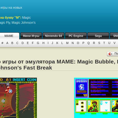
игры на новых
на букву "M":
Magic
gic Fly, Magic Johnson's
MAME
Мини Игры
Nintendo 64
PC Engine
Sega
SN
#
A
B
C
D
E
F
G
H
I
J
K
L
M
N
O
P
Q
R
S
T
U
V
П
 игры от эмулятора MAME: Magic Bubble, M
ohnson's Fast Break