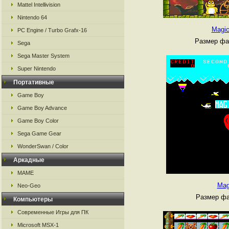
Mattel Intellivision
Nintendo 64
Magic
PC Engine / Turbo Grafx-16
Размер фа
Sega
Sega Master System
Super Nintendo
Портативные
Game Boy
Game Boy Advance
Game Boy Color
Sega Game Gear
WonderSwan / Color
Аркадные
MAME
Mag
Neo-Geo
Размер фа
Компьютеры
Современные Игры для ПК
Microsoft MSX-1