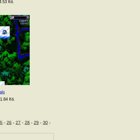
.53 Кб.
als
1.84 Кб.
25
-
26
-
27
-
28
-
29
-
30
-