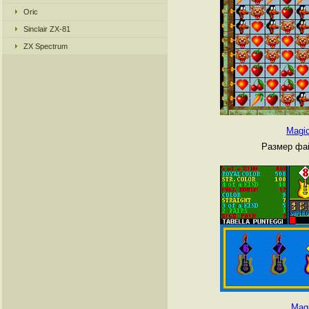
Oric
Sinclair ZX-81
ZX Spectrum
Magic
Размер фай
Magi