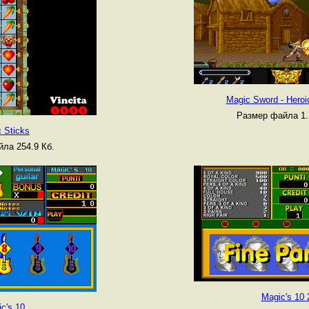
Magic Sword - Heroi
Размер файла 1.
 Sticks
ла 254.9 Кб.
Magic's 10 
c's 10