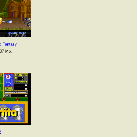
c Fantasy
37 Мб.
2