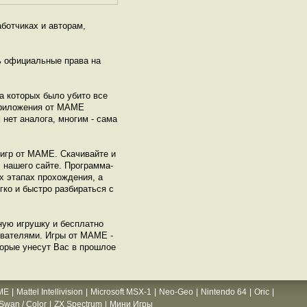
ботчиках и авторам,
ь официальные права на
а которых было убито все
 Приложения от МАМЕ
нет аналога, многим - сама
игр от МАМЕ. Скачивайте и
 нашего сайте. Программа-
х этапах прохождения, а
гко и быстро разбираться с
ную игрушку и бесплатно
ователями. Игры от МАМЕ -
торые унесут Вас в прошлое
ME
|
Mattel Intellivision
|
Microsoft MSX-1
|
Neo-Geo
|
Nintendo 64
|
Oric
|
wan / Color
|
ZX Spectrum
|
Мини Игры