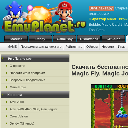
ЭмуПланет.ру:
Старые 
платформах!
Эмулятор MAME, игры 
Bubble, Magic Card 2, Ma
Fast Break
Главная
Dendy
Game Boy
GBAdvance
GBColor
MAME
Программы для запуска игр
Рейтинг игр
Обзоры
Новости
Игры:
ЭмуПланет.ру
Скачать бесплатно
О проекте
Magic Fly, Magic J
Новости игр и программ
Вопросы и предложения
Мини Игры
Консоли
Atari 2600
Atari 5200, Atari 7800, Atari Jaguar
ColecoVision
Dendy (Nintendo)