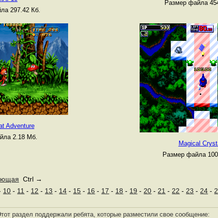
Размер файла 454
ла 297.42 Кб.
at Adventure
йла 2.18 Мб.
Magical Cryst
Размер файла 100
ующая
Ctrl →
-
10
-
11
-
12
-
13
-
14
-
15
-
16
-
17
-
18
-
19
-
20
-
21
-
22
-
23
-
24
-
тот раздел поддержали ребята, которые разместили свое сообщение: