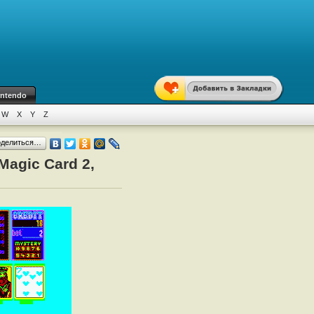
intendo
W
X
Y
Z
оделиться…
agic Card 2,