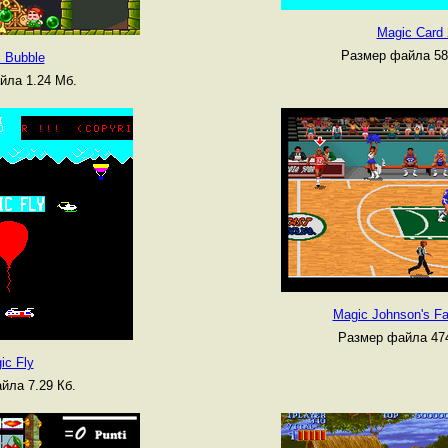
Magic Card 
Размер файла 58
 Bubble
йла 1.24 Мб.
Magic Johnson's Fa
Размер файла 474
ic Fly
йла 7.29 Кб.