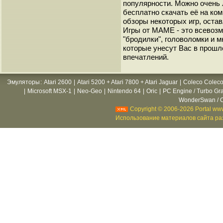
популярности. Можно очень 
бесплатно скачать её на ко
обзоры некоторых игр, оста
Игры от МАМЕ - это всевозм
"бродилки", головоломки и 
которые унесут Вас в прошл
впечатлений.
Эмуляторы
:
Atari 2600
|
Atari 5200 + Atari 7800 + Atari Jaguar
|
Coleco Coleco
|
Microsoft MSX-1
|
Neo-Geo
|
Nintendo 64
|
Oric
|
PC Engine / Turbo Gr
WonderSwan / C
Copyright © 2006-2026 Portal www
Использование материалов сайта раз