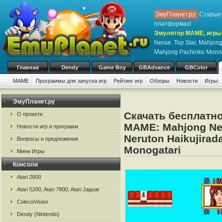
ЭмуПланет.ру:
Старые 
платформах!
Эмулятор MAME, игры 
Nerae. Top Star, Mahjong
Mahjong Pachinko Monog
Главная
Dendy
Game Boy
GBAdvance
GBColor
MAME
Программы для запуска игр
Рейтинг игр
Обзоры
Новости
Игры:
ЭмуПланет.ру
Скачать бесплатно
О проекте
MAME: Mahjong Ner
Новости игр и программ
Neruton Haikujirad
Вопросы и предложения
Monogatari
Мини Игры
Консоли
Atari 2600
Atari 5200, Atari 7800, Atari Jaguar
ColecoVision
Dendy (Nintendo)