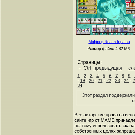
Mahjong Reach Ippatsu
Размер файла 4.82 Мб.
Страницы:
← Ctrl
предыдущая
сл
1
-
2
-
3
-
4
-
5
-
6
-
7
-
8
-
9
-
-
19
-
20
-
21
-
22
-
23
-
24
-
2
34
Этот раздел поддержали 
с
Все авторские права на исп
сайте игр от МАМЕ принадле
поэтому использовать скач
собственных целях запреща