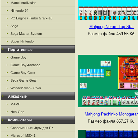
Mattel Intellivision
Nintendo 64
PC Engine / Turbo Grafx-16
Sega
Mahjong Nerae. Top Star
Размер файла 459.55 Кб.
Sega Master System
Super Nintendo
Портативные
Game Boy
Game Boy Advance
Game Boy Color
Sega Game Gear
WonderSwan / Color
Аркадные
MAME
Neo-Geo
Mahjong Pachinko Monogatar
Компьютеры
Размер файла 857.27 Кб.
Современные Игры для ПК
Microsoft MSX-1