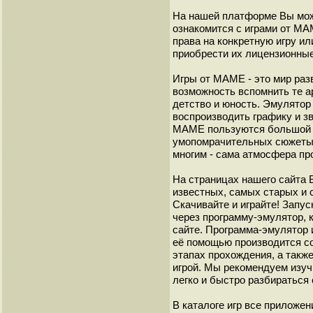
На нашей платформе Вы мож
ознакомится с играми от М
права на конкретную игру и
приобрести их лицензионные
Игры от МАМЕ - это мир разв
возможность вспомнить те а
детство и юность. Эмулято
воспроизводить графику и з
МАМЕ пользуются большой 
умопомрачительных сюжеты с
многим - сама атмосфера пр
На страницах нашего сайта
известных, самых старых и 
Скачивайте и играйте! Запу
через программу-эмулятор, 
сайте. Программа-эмулятор 
её помощью производится с
этапах прохождения, а такж
игрой. Мы рекомендуем изуч
легко и быстро разбиратьс
В каталоге игр все приложен