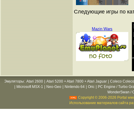
Следующие игры по ка
Mazin Wars
Эмуляторы
:
Atari 2600
|
Atari 5200 + Atari 7800 + Atari Jaguar
|
Coleco Coleco
|
Microsoft MSX-1
|
Neo-Geo
|
Nintendo 64
|
Oric
|
PC Engine / Turbo Gr
WonderSwan / C
Copyright © 2006-2026 Portal www
Использование материалов сайта раз