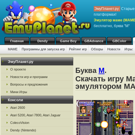
ЭмуПланет.ру:
Старые 
платформах!
Эмулятор маме (MAME
бесплатно, буква "M"
Главная
Dendy
Game Boy
GBAdvance
GBColor
MAME
Программы для запуска игр
Рейтинг игр
Обзоры
Новости
Игры:
ЭмуПланет.ру
Буква
M
.
О проекте
Скачать игру Ma
Новости игр и программ
эмулятором M
Вопросы и предложения
Мини Игры
Консоли
Atari 2600
Atari 5200, Atari 7800, Atari Jaguar
ColecoVision
Dendy (Nintendo)