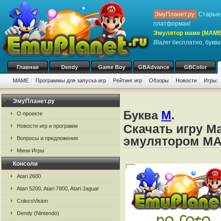
ЭмуПланет.ру:
Старые 
платформах!
Эмулятор маме (MAME
Blazer
бесплатно, буква
Главная
Dendy
Game Boy
GBAdvance
GBColor
MAME
Программы для запуска игр
Рейтинг игр
Обзоры
Новости
Игры:
ЭмуПланет.ру
Буква
M
.
О проекте
Скачать игру Ma
Новости игр и программ
эмулятором M
Вопросы и предложения
Мини Игры
Консоли
Atari 2600
Atari 5200, Atari 7800, Atari Jaguar
ColecoVision
Dendy (Nintendo)