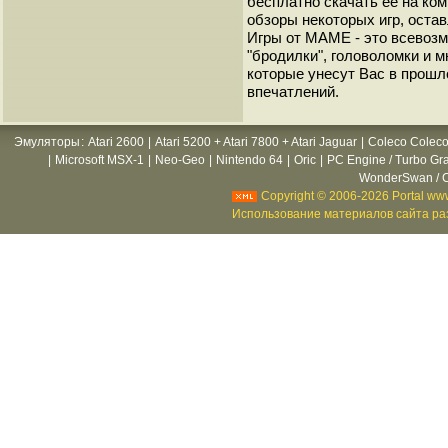
бесплатно скачать её на ко
обзоры некоторых игр, оста
Игры от МАМЕ - это всевозм
"бродилки", головоломки и 
которые унесут Вас в прошл
впечатлений.
Эмуляторы
:
Atari 2600
|
Atari 5200 + Atari 7800 + Atari Jaguar
|
Coleco Coleco
|
Microsoft MSX-1
|
Neo-Geo
|
Nintendo 64
|
Oric
|
PC Engine / Turbo Gr
WonderSwan / C
Copyright © 2006-2026 Portal www
Использование материалов сайта раз