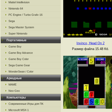
Mattel Intellivision
Nintendo 64
PC Engine / Turbo Grafx-16
Sega
Sega Master System
Super Nintendo
Портативные
Invinco, Head On 2
Game Boy
Размер файла 15.48 Кб.
Game Boy Advance
Game Boy Color
Sega Game Gear
WonderSwan / Color
Аркадные
MAME
Neo-Geo
Компьютеры
Современные Игры для ПК
Microsoft MSX-1