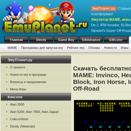
ЭмуПланет.ру:
Старые 
платформах!
Эмулятор MAME, игры н
On 2, IPM Invader, IQ-Blo
Stewart's Super Off-Road
Главная
Dendy
Game Boy
GBAdvance
GBColor
MAME
Программы для запуска игр
Рейтинг игр
Обзоры
Новости
Игры:
ЭмуПланет.ру
Скачать бесплатно
О проекте
MAME: Invinco, Hea
Новости игр и программ
Block, Iron Horse, 
Вопросы и предложения
Off-Road
Мини Игры
Консоли
Atari 2600
Atari 5200, Atari 7800, Atari Jaguar
ColecoVision
Dendy (Nintendo)