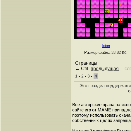
Ixion
Размер файла 33.82 Кб.
Страницы:
← Ctrl
предыдущая
сл
1
-
2
-
3
-
4
Этот раздел поддержали 
с
Все авторские права на исп
сайте игр от МАМЕ принадле
поэтому использовать скач
собственных целях запреща
На нашей платформе Вы мож