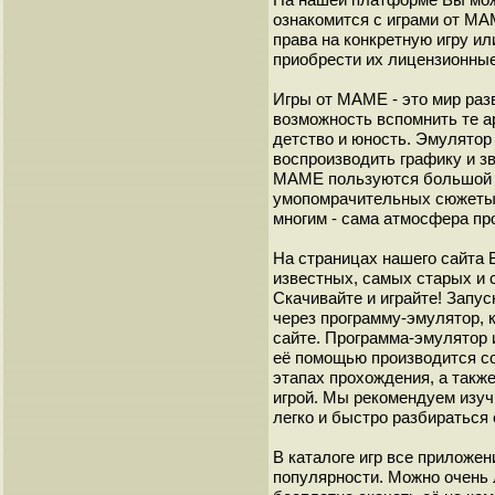
ознакомится с играми от М
права на конкретную игру и
приобрести их лицензионные
Игры от МАМЕ - это мир разв
возможность вспомнить те а
детство и юность. Эмулято
воспроизводить графику и з
МАМЕ пользуются большой 
умопомрачительных сюжеты с
многим - сама атмосфера пр
На страницах нашего сайта
известных, самых старых и 
Скачивайте и играйте! Запу
через программу-эмулятор, 
сайте. Программа-эмулятор 
её помощью производится с
этапах прохождения, а такж
игрой. Мы рекомендуем изуч
легко и быстро разбиратьс
В каталоге игр все приложен
популярности. Можно очень 