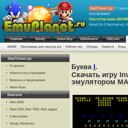
ЭмуПланет.ру:
Старые 
платформах!
Эмулятор маме (MAME
Head On 2
бесплатно, бу
Главная
Dendy
Game Boy
GBAdvance
GBColor
MAME
Программы для запуска игр
Рейтинг игр
Обзоры
Новости
Игры:
ЭмуПланет.ру
Буква
I
.
О проекте
Скачать игру In
Новости игр и программ
эмулятором M
Вопросы и предложения
Мини Игры
Консоли
Atari 2600
Atari 5200, Atari 7800, Atari Jaguar
ColecoVision
Dendy (Nintendo)