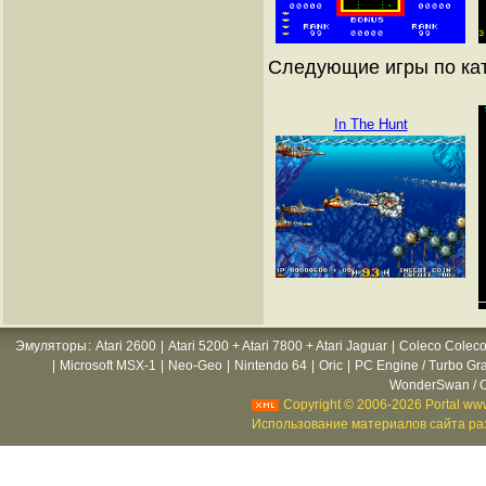
Следующие игры по ка
In The Hunt
Эмуляторы
:
Atari 2600
|
Atari 5200 + Atari 7800 + Atari Jaguar
|
Coleco Coleco
|
Microsoft MSX-1
|
Neo-Geo
|
Nintendo 64
|
Oric
|
PC Engine / Turbo Gr
WonderSwan / C
Copyright © 2006-2026 Portal www
Использование материалов сайта раз