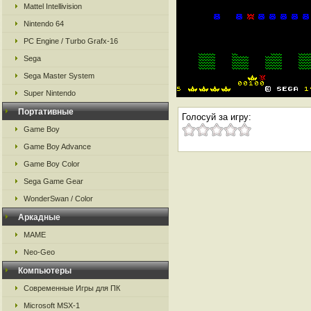
Mattel Intellivision
Nintendo 64
PC Engine / Turbo Grafx-16
Sega
Sega Master System
Super Nintendo
Портативные
Голосуй за игру:
Game Boy
Game Boy Advance
Game Boy Color
Sega Game Gear
WonderSwan / Color
Аркадные
MAME
Neo-Geo
Компьютеры
Современные Игры для ПК
Microsoft MSX-1