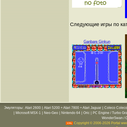
Следующие игры по ка
Ganbare Ginkun
Эмуляторы
:
Atari 2600
|
Atari 5200 + Atari 7800 + Atari Jaguar
|
Coleco Coleco
|
Microsoft MSX-1
|
Neo-Geo
|
Nintendo 64
|
Oric
|
PC Engine / Turbo Gr
WonderSwan / C
Copyright © 2006-2026 Portal www