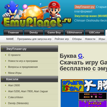
ЭмуПланет.ру:
Старые 
платформах!
Эмулятор маме (MAME
Chinsan Ooshoubu
беспл
Главная
Dendy
Game Boy
GBAdvance
GBColor
MAME
Программы для запуска игр
Рейтинг игр
Обзоры
Новости
Игры:
ЭмуПланет.ру
Буква
G
.
О проекте
Скачать игру G
Новости игр и программ
бесплатно с э
Вопросы и предложения
Мини Игры
Консоли
Atari 2600
Atari 5200, Atari 7800, Atari Jaguar
ColecoVision
Dendy (Nintendo)