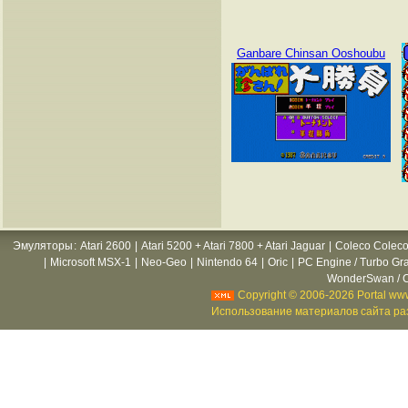
Ganbare Chinsan Ooshoubu
Эмуляторы
:
Atari 2600
|
Atari 5200 + Atari 7800 + Atari Jaguar
|
Coleco Coleco
|
Microsoft MSX-1
|
Neo-Geo
|
Nintendo 64
|
Oric
|
PC Engine / Turbo Gr
WonderSwan / C
Copyright © 2006-2026 Portal www
Использование материалов сайта раз