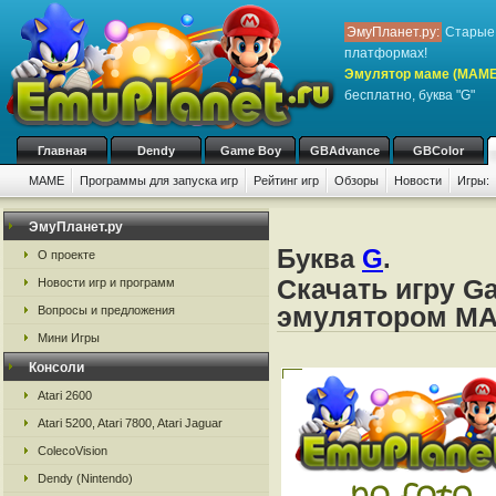
ЭмуПланет.ру:
Старые 
платформах!
Эмулятор маме (MAME
бесплатно, буква "G"
Главная
Dendy
Game Boy
GBAdvance
GBColor
MAME
Программы для запуска игр
Рейтинг игр
Обзоры
Новости
Игры:
ЭмуПланет.ру
Буква
G
.
О проекте
Скачать игру G
Новости игр и программ
эмулятором M
Вопросы и предложения
Мини Игры
Консоли
Atari 2600
Atari 5200, Atari 7800, Atari Jaguar
ColecoVision
Dendy (Nintendo)