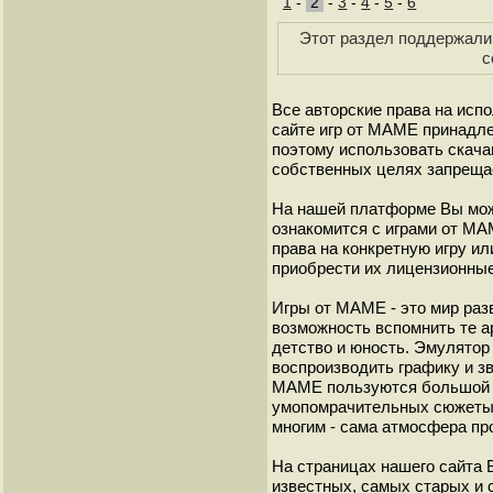
1
-
2
-
3
-
4
-
5
-
6
Этот раздел поддержали 
с
Все авторские права на исп
сайте игр от МАМЕ принадле
поэтому использовать скач
собственных целях запреща
На нашей платформе Вы мож
ознакомится с играми от М
права на конкретную игру и
приобрести их лицензионные
Игры от МАМЕ - это мир разв
возможность вспомнить те а
детство и юность. Эмулято
воспроизводить графику и з
МАМЕ пользуются большой 
умопомрачительных сюжеты с
многим - сама атмосфера пр
На страницах нашего сайта
известных, самых старых и 