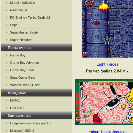
Mattel Intellivision
Nintendo 64
PC Engine / Turbo Grafx-16
Sega
Sega Master System
Super Nintendo
Портативные
Game Boy
Game Boy Advance
Eight Forces
Game Boy Color
Размер файла 2.84 Мб.
Sega Game Gear
WonderSwan / Color
Аркадные
MAME
Neo-Geo
Компьютеры
Современные Игры для ПК
Microsoft MSX-1
Ejihon Tantei Jimusyo