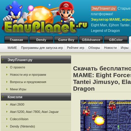
ЭмуПланет.ру:
Старые 
платформах!
Эмулятор MAME, игры 
Eight Man, Ejihon Tantei
Legend of Dragon
Главная
Dendy
Game Boy
GBAdvance
GBColor
MAME
Программы для запуска игр
Рейтинг игр
Обзоры
Новости
Игры:
ЭмуПланет.ру
Скачать бесплатно
О проекте
MAME: Eight Forces
Новости игр и программ
Tantei Jimusyo, El
Вопросы и предложения
Dragon
Мини Игры
Консоли
Atari 2600
Atari 5200, Atari 7800, Atari Jaguar
ColecoVision
Dendy (Nintendo)