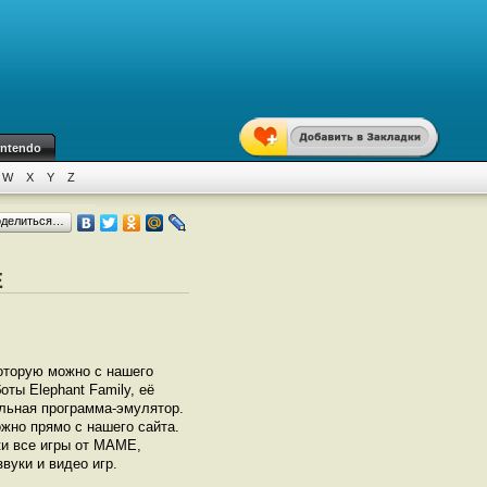
intendo
W
X
Y
Z
оделиться…
E
оторую можно с нашего
ты Elephant Family, её
ельная программа-эмулятор.
жно прямо с нашего сайта.
ки все игры от МАМЕ,
вуки и видео игр.