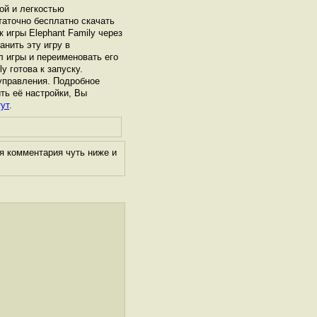
ой и легкостью
таточно бесплатно скачать
к игры Elephant Family через
нить эту игру в
л игры и переименовать его
y готова к запуску.
управления. Подробное
ить её настройки, Вы
ут
.
я комментария чуть ниже и