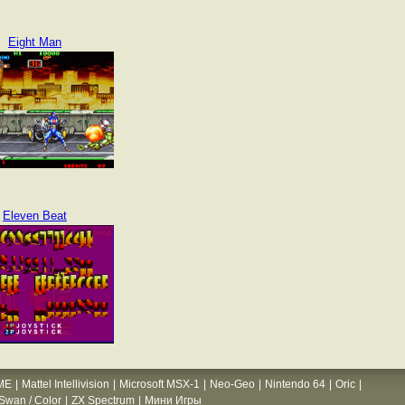
Eight Man
Eleven Beat
ME
|
Mattel Intellivision
|
Microsoft MSX-1
|
Neo-Geo
|
Nintendo 64
|
Oric
|
wan / Color
|
ZX Spectrum
|
Мини Игры