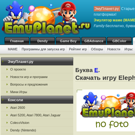
ЭмуПланет.ру:
Старые 
платформах!
Эмулятор маме (MAME
Family
бесплатно, буква
Главная
Dendy
Game Boy
GBAdvance
GBColor
MAME
Программы для запуска игр
Рейтинг игр
Обзоры
Новости
Игры:
ЭмуПланет.ру
Буква
E
.
О проекте
Скачать игру Elep
Новости игр и программ
Вопросы и предложения
Мини Игры
Консоли
Atari 2600
Atari 5200, Atari 7800, Atari Jaguar
ColecoVision
Dendy (Nintendo)