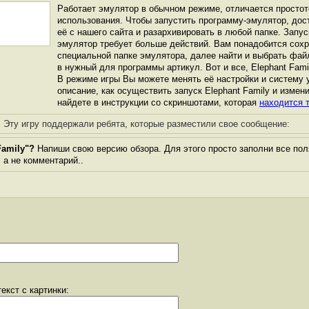
Работает эмулятор в обычном режиме, отличается простот
использования. Чтобы запустить программу-эмулятор, дос
её с нашего сайта и разархивировать в любой папке. Запус
эмулятор требует больше действий. Вам понадобится сохра
специальной папке эмулятора, далее найти и выбрать фай
в нужный для программы артикул. Вот и все, Elephant Famil
В режиме игры Вы можете менять её настройки и систему 
описание, как осуществить запуск Elephant Family и измен
найдете в инструкции со скриншотами, которая
находится т
Эту игру поддержали ребята, которые разместили свое сообщение:
Family"?
Напиши свою версию обзора. Для этого просто заполни все пол
, а не комментарий..
екст с картинки: