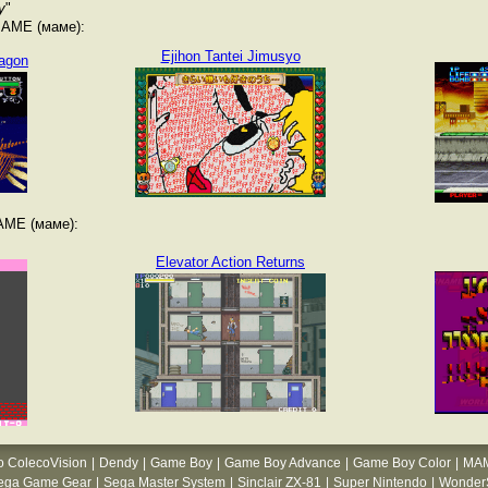
y
"
MAME (маме):
Ejihon Tantei Jimusyo
ragon
AME (маме):
Elevator Action Returns
o ColecoVision
|
Dendy
|
Game Boy
|
Game Boy Advance
|
Game Boy Color
|
MA
ega Game Gear
|
Sega Master System
|
Sinclair ZX-81
|
Super Nintendo
|
WonderS