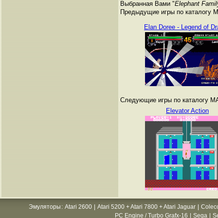
Выбранная Вами "
Elephant Famil
Предыдущие игры по каталогу 
Elan Doree - Legend of D
Следующие игры по каталогу M
Elevator Action
Эмуляторы
:
Atari 2600
|
Atari 5200 + Atari 7800 + Atari Jaguar
|
Colec
PC Engine / Turbo Grafx-16
|
Sega
|
S