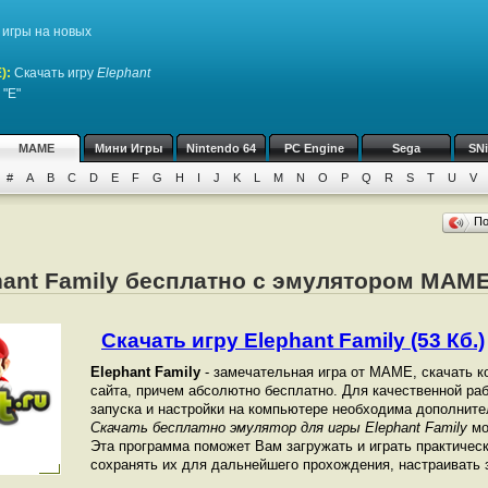
игры на новых
)
:
Скачать игру
Elephant
 "E"
MAME
Мини Игры
Nintendo 64
PC Engine
Sega
SN
#
A
B
C
D
E
F
G
H
I
J
K
L
M
N
O
P
Q
R
S
T
U
V
П
hant Family бесплатно с эмулятором MAM
Скачать игру Elephant Family (53 Кб.)
Elephant Family
- замечательная игра от МАМЕ, скачать к
сайта, причем абсолютно бесплатно. Для качественной рабо
запуска и настройки на компьютере необходима дополнит
Скачать бесплатно эмулятор для игры Elephant Family
мо
Эта программа поможет Вам загружать и играть практичес
сохранять их для дальнейшего прохождения, настраивать з