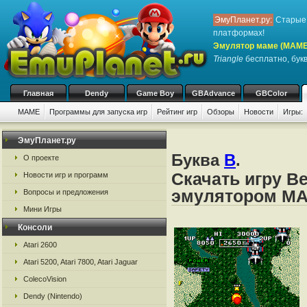
ЭмуПланет.ру:
Старые 
платформах!
Эмулятор маме (MAME
Triangle
бесплатно, букв
Главная
Dendy
Game Boy
GBAdvance
GBColor
MAME
Программы для запуска игр
Рейтинг игр
Обзоры
Новости
Игры:
ЭмуПланет.ру
Буква
B
.
О проекте
Скачать игру Be
Новости игр и программ
эмулятором M
Вопросы и предложения
Мини Игры
Консоли
Atari 2600
Atari 5200, Atari 7800, Atari Jaguar
ColecoVision
Dendy (Nintendo)