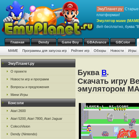
ЭмуПланет.ру:
Старые 
платформах!
Эмулятор маме (MAME
Beh
бесплатно, буква "B
Главная
Dendy
Game Boy
GBAdvance
GBColor
MAME
Программы для запуска игр
Рейтинг игр
Обзоры
Новости
Игры:
ЭмуПланет.ру
Буква
B
.
О проекте
Скачать игру B
Новости игр и программ
эмулятором M
Вопросы и предложения
Мини Игры
Консоли
Atari 2600
Atari 5200, Atari 7800, Atari Jaguar
ColecoVision
Dendy (Nintendo)