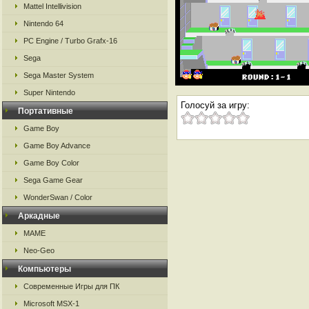
Mattel Intellivision
Nintendo 64
PC Engine / Turbo Grafx-16
Sega
Sega Master System
Super Nintendo
Голосуй за игру:
Портативные
Game Boy
Game Boy Advance
Game Boy Color
Sega Game Gear
WonderSwan / Color
Аркадные
MAME
Neo-Geo
Компьютеры
Современные Игры для ПК
Microsoft MSX-1