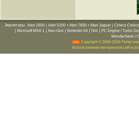
Эмуляторы
:
Atari 2600
|
Atari 5200 + Atari 7800 + Atari Jaguar
|
Coleco Coleco
|
Microsoft MSX-1
|
Neo-Geo
|
Nintendo 64
|
Oric
|
PC Engine / Turbo Gr
WonderSwan / C
Copyright © 2006-2026 Portal www
Использование материалов сайта раз