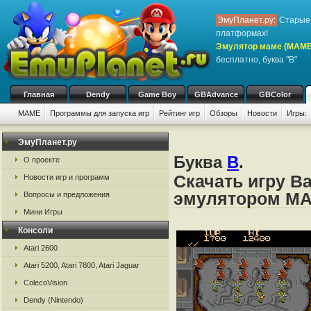
ЭмуПланет.ру:
Старые 
платформах!
Эмулятор маме (MAME
бесплатно, буква "B"
Главная
Dendy
Game Boy
GBAdvance
GBColor
MAME
Программы для запуска игр
Рейтинг игр
Обзоры
Новости
Игры:
ЭмуПланет.ру
Буква
B
.
О проекте
Скачать игру Ba
Новости игр и программ
эмулятором M
Вопросы и предложения
Мини Игры
Консоли
Atari 2600
Atari 5200, Atari 7800, Atari Jaguar
ColecoVision
Dendy (Nintendo)