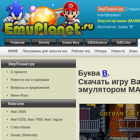
ЭмуПланет.ру:
Старые 
платформах!
Эмулятор маме (MAME
бесплатно, буква "B"
Главная
Dendy
Game Boy
GBAdvance
GBColor
MAME
Программы для запуска игр
Рейтинг игр
Обзоры
Новости
Игры:
ЭмуПланет.ру
Буква
B
.
О проекте
Скачать игру B
Новости игр и программ
эмулятором M
Вопросы и предложения
Мини Игры
Консоли
Atari 2600
Atari 5200, Atari 7800, Atari Jaguar
ColecoVision
Dendy (Nintendo)