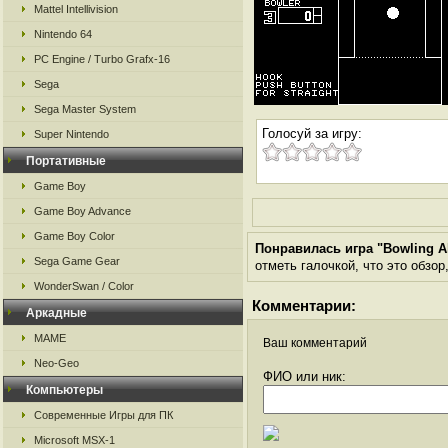
Mattel Intellivision
Nintendo 64
PC Engine / Turbo Grafx-16
Sega
Sega Master System
Голосуй за игру:
Super Nintendo
Портативные
Game Boy
Game Boy Advance
Game Boy Color
Понравилась игра "Bowling A
Sega Game Gear
отметь галочкой, что это обзор
WonderSwan / Color
Комментарии:
Аркадные
MAME
Ваш комментарий
Neo-Geo
ФИО или ник:
Компьютеры
Современные Игры для ПК
Microsoft MSX-1