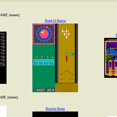
MAME (маме):
Bowl-O-Rama
AME (маме):
Boxing Bugs