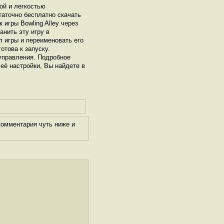
ой и легкостью
таточно бесплатно скачать
 игры Bowling Alley через
нить эту игру в
л игры и переименовать его
отова к запуску.
управления. Подробное
 её настройки, Вы найдете в
комментария чуть ниже и