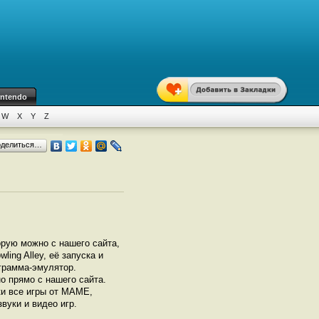
intendo
W
X
Y
Z
оделиться…
орую можно с нашего сайта,
ing Alley, её запуска и
грамма-эмулятор.
 прямо с нашего сайта.
ки все игры от МАМЕ,
вуки и видео игр.