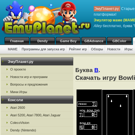
ЭмуПланет.ру:
Старые 
платформах!
Эмулятор маме (MAME
Alley
бесплатно, буква "
Главная
Dendy
Game Boy
GBAdvance
GBColor
MAME
Программы для запуска игр
Рейтинг игр
Обзоры
Новости
Игры:
ЭмуПланет.ру
Буква
B
.
О проекте
Скачать игру Bowl
Новости игр и программ
Вопросы и предложения
Мини Игры
Консоли
Atari 2600
Atari 5200, Atari 7800, Atari Jaguar
ColecoVision
Dendy (Nintendo)