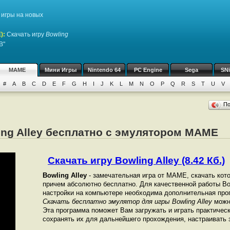
игры на новых
)
:
Скачать игру
Bowling
B"
MAME
Мини Игры
Nintendo 64
PC Engine
Sega
SN
#
A
B
C
D
E
F
G
H
I
J
K
L
M
N
O
P
Q
R
S
T
U
V
П
ing Alley бесплатно с эмулятором MAME
Скачать игру Bowling Alley (8.42 Кб.)
Bowling Alley
- замечательная игра от МАМЕ, скачать кот
причем абсолютно бесплатно. Для качественной работы Bowl
настройки на компьютере необходима дополнительная про
Скачать бесплатно эмулятор для игры Bowling Alley
можно
Эта программа поможет Вам загружать и играть практичес
сохранять их для дальнейшего прохождения, настраивать з