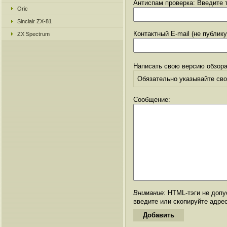
Антиспам проверка: Введите т
Oric
Sinclair ZX-81
Контактный E-mail (не публик
ZX Spectrum
Написать свою версию обзора
Обязательно указывайте свое
Сообщение:
Внимание:
HTML-тэги не допус
введите или скопируйте адре