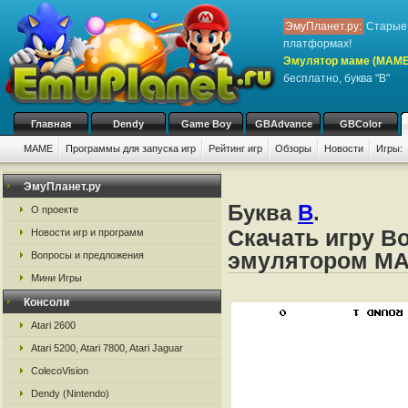
ЭмуПланет.ру:
Старые 
платформах!
Эмулятор маме (MAME
бесплатно, буква "B"
Главная
Dendy
Game Boy
GBAdvance
GBColor
MAME
Программы для запуска игр
Рейтинг игр
Обзоры
Новости
Игры:
ЭмуПланет.ру
Буква
B
.
О проекте
Скачать игру B
Новости игр и программ
эмулятором M
Вопросы и предложения
Мини Игры
Консоли
Atari 2600
Atari 5200, Atari 7800, Atari Jaguar
ColecoVision
Dendy (Nintendo)