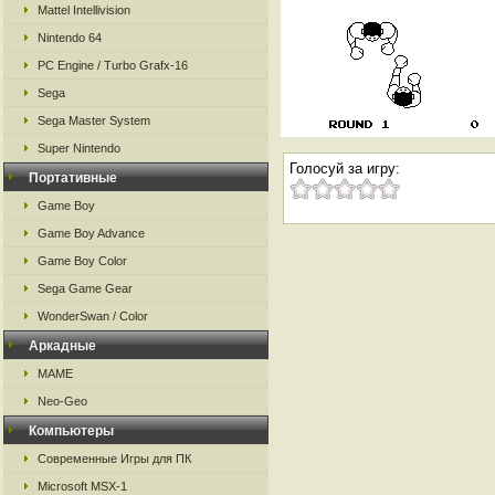
Mattel Intellivision
Nintendo 64
PC Engine / Turbo Grafx-16
Sega
Sega Master System
Super Nintendo
Голосуй за игру:
Портативные
Game Boy
Game Boy Advance
Game Boy Color
Sega Game Gear
WonderSwan / Color
Аркадные
MAME
Neo-Geo
Компьютеры
Современные Игры для ПК
Microsoft MSX-1