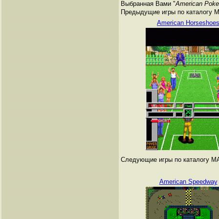
Выбранная Вами "
American Poke
Предыдущие игры по каталогу 
American Horseshoe
Следующие игры по каталогу M
American Speedway