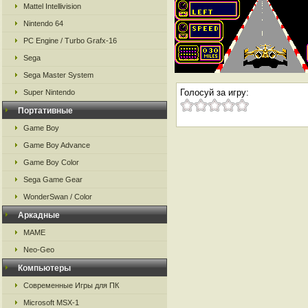
Mattel Intellivision
Nintendo 64
PC Engine / Turbo Grafx-16
Sega
Sega Master System
Голосуй за игру:
Super Nintendo
Портативные
Game Boy
Game Boy Advance
Game Boy Color
Sega Game Gear
WonderSwan / Color
Аркадные
MAME
Neo-Geo
Компьютеры
Современные Игры для ПК
Microsoft MSX-1