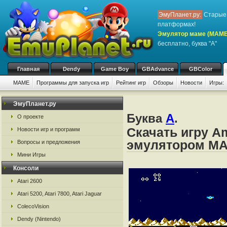
ЭмуПланет.ру:
Старые 
платформах!
Эмулятор маме (MAME
бесплатно, буква "A"
Главная
Dendy
Game Boy
GBAdvance
GBColor
MAME
Программы для запуска игр
Рейтинг игр
Обзоры
Новости
Игры:
ЭмуПланет.ру
Буква
A
.
О проекте
Скачать игру A
Новости игр и программ
эмулятором M
Вопросы и предложения
Мини Игры
Консоли
Atari 2600
Atari 5200, Atari 7800, Atari Jaguar
ColecoVision
Dendy (Nintendo)