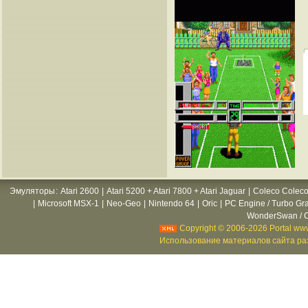
Эмуляторы
:
Atari 2600
|
Atari 5200 + Atari 7800 + Atari Jaguar
|
Coleco Coleco
|
Microsoft MSX-1
|
Neo-Geo
|
Nintendo 64
|
Oric
|
PC Engine / Turbo Gr
WonderSwan / C
Copyright © 2006-2026 Portal www
Использование материалов сайта раз