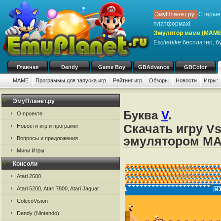
ЭмуПланет.ру:
Старые 
платформах!
Эмулятор маме (MAME
Excitebike
бесплатно, бу
Главная
Dendy
Game Boy
GBAdvance
GBColor
MAME
Программы для запуска игр
Рейтинг игр
Обзоры
Новости
Игры:
ЭмуПланет.ру
Буква
V
.
О проекте
Скачать игру Vs
Новости игр и программ
эмулятором M
Вопросы и предложения
Мини Игры
Консоли
Atari 2600
Atari 5200, Atari 7800, Atari Jaguar
ColecoVision
Dendy (Nintendo)