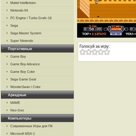
Mattel Intellivision
Nintendo 64
PC Engine / Turbo Grafx-16
Sega
Sega Master System
Super Nintendo
Голосуй за игру:
Портативные
Game Boy
Game Boy Advance
Game Boy Color
Sega Game Gear
WonderSwan / Color
Аркадные
MAME
Neo-Geo
Компьютеры
Современные Игры для ПК
Microsoft MSX-1