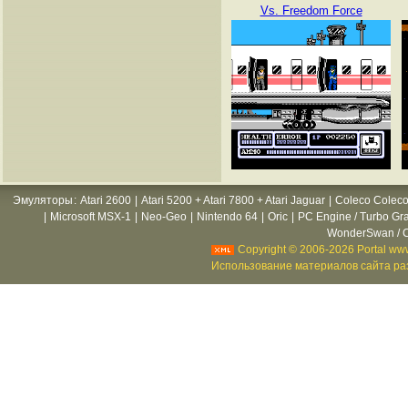
Vs. Freedom Force
Эмуляторы
:
Atari 2600
|
Atari 5200 + Atari 7800 + Atari Jaguar
|
Coleco Coleco
|
Microsoft MSX-1
|
Neo-Geo
|
Nintendo 64
|
Oric
|
PC Engine / Turbo Gr
WonderSwan / C
Copyright © 2006-2026 Portal www
Использование материалов сайта раз