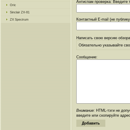
Антиспам проверка: Введите т
Oric
Sinclair ZX-81
Контактный E-mail (не публик
ZX Spectrum
Написать свою версию обзора
Обязательно указывайте свое
Сообщение:
Внимание:
HTML-тэги не допус
введите или скопируйте адре