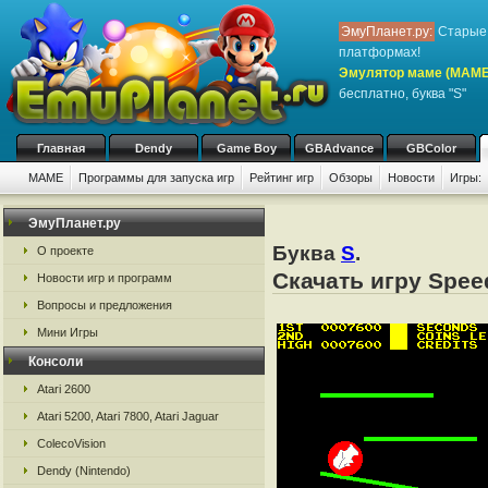
ЭмуПланет.ру:
Старые 
платформах!
Эмулятор маме (MAME
бесплатно, буква "S"
Главная
Dendy
Game Boy
GBAdvance
GBColor
MAME
Программы для запуска игр
Рейтинг игр
Обзоры
Новости
Игры:
ЭмуПланет.ру
Буква
S
.
О проекте
Скачать игру Spe
Новости игр и программ
Вопросы и предложения
Мини Игры
Консоли
Atari 2600
Atari 5200, Atari 7800, Atari Jaguar
ColecoVision
Dendy (Nintendo)