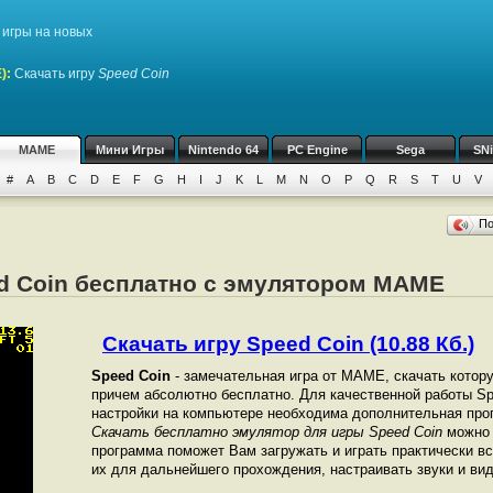
игры на новых
)
:
Скачать игру
Speed Coin
MAME
Мини Игры
Nintendo 64
PC Engine
Sega
SN
#
A
B
C
D
E
F
G
H
I
J
K
L
M
N
O
P
Q
R
S
T
U
V
П
ed Coin бесплатно с эмулятором MAME
Скачать игру Speed Coin (10.88 Кб.)
Speed Coin
- замечательная игра от МАМЕ, скачать котор
причем абсолютно бесплатно. Для качественной работы Spe
настройки на компьютере необходима дополнительная про
Скачать бесплатно эмулятор для игры Speed Coin
можно 
программа поможет Вам загружать и играть практически в
их для дальнейшего прохождения, настраивать звуки и вид