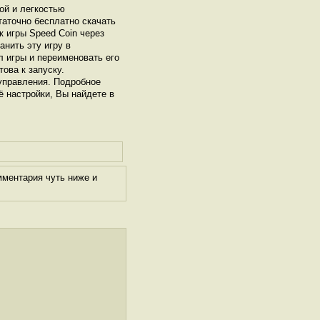
ой и легкостью
таточно бесплатно скачать
к игры Speed Coin через
нить эту игру в
л игры и переименовать его
това к запуску.
управления. Подробное
ё настройки, Вы найдете в
мментария чуть ниже и