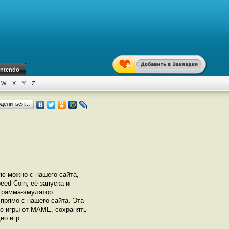
intendo
W
X
Y
Z
оделиться…
ую можно с нашего сайта,
ed Coin, её запуска и
грамма-эмулятор.
прямо с нашего сайта. Эта
се игры от МАМЕ, сохранять
ео игр.