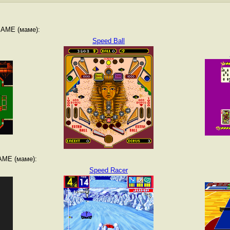
MAME (маме):
Speed Ball
AME (маме):
Speed Racer