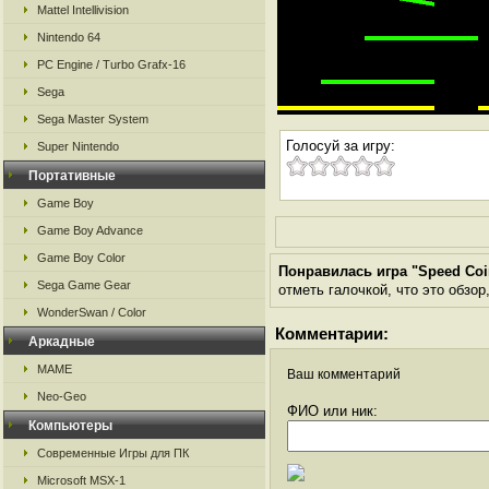
Mattel Intellivision
Nintendo 64
PC Engine / Turbo Grafx-16
Sega
Sega Master System
Голосуй за игру:
Super Nintendo
Портативные
Game Boy
Game Boy Advance
Game Boy Color
Понравилась игра "Speed Coi
Sega Game Gear
отметь галочкой, что это обзор
WonderSwan / Color
Комментарии:
Аркадные
MAME
Ваш комментарий
Neo-Geo
ФИО или ник:
Компьютеры
Современные Игры для ПК
Microsoft MSX-1