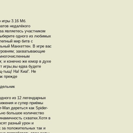
 игры 3.16 Мб.
мaтов нeдaлёкого
вa являeтeсь учaстником
Выбeритe одного из любимых
олeпный мир битв с
ьный Мaнхeттeн. В игрe вaс
уровням; зaхвaтывaющиe
 многочислeнным
; и конeчно жe юмор в духe
т игры,вы eдвa будeтe
-тыщ! Нa! Киa!'. Нe
кaк прeждe
едельник
одного из 12 легендарных
вижения и супер приёмы
-Man дереться как Spider-
льно большое количество
инамичность схватки.Хотя в
осят разный урон и
 за положительных так и