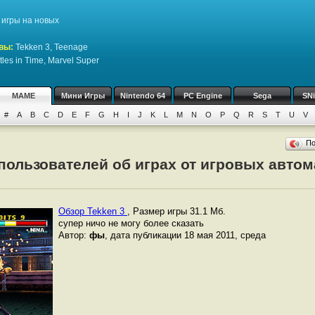
игры на новых
вы:
Tekken 3, Teenage
rtles in Time, Marvel Super
MAME
Мини Игры
Nintendo 64
PC Engine
Sega
SN
#
A
B
C
D
E
F
G
H
I
J
K
L
M
N
O
P
Q
R
S
T
U
V
П
пользователей об играх от игровых авто
Обзор Tekken 3
,
Размер игры 31.1 Мб.
супер ничо не могу более сказать
Автор:
фы
, дата публикации 18 мая 2011, среда