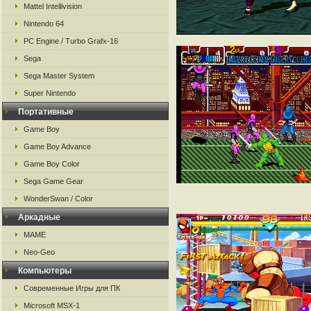
Mattel Intellivision
Nintendo 64
PC Engine / Turbo Grafx-16
Sega
Sega Master System
Super Nintendo
Портативные
Game Boy
Game Boy Advance
Game Boy Color
Sega Game Gear
WonderSwan / Color
Аркадные
MAME
Neo-Geo
Компьютеры
Современные Игры для ПК
Microsoft MSX-1