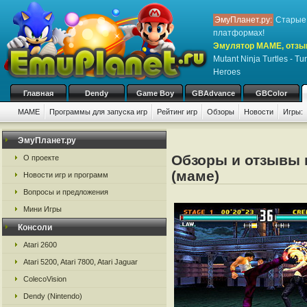
ЭмуПланет.ру:
Старые 
платформах!
Эмулятор MAME, отзы
Mutant Ninja Turtles - Tu
Heroes
Главная
Dendy
Game Boy
GBAdvance
GBColor
MAME
Программы для запуска игр
Рейтинг игр
Обзоры
Новости
Игры:
ЭмуПланет.ру
Обзоры и отзывы 
О проекте
(маме)
Новости игр и программ
Вопросы и предложения
Мини Игры
Консоли
Atari 2600
Atari 5200, Atari 7800, Atari Jaguar
ColecoVision
Dendy (Nintendo)