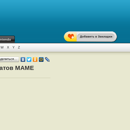
intendo
W
X
Y
Z
оделиться…
матов MAME