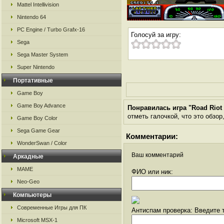
Mattel Intellivision
Nintendo 64
PC Engine / Turbo Grafx-16
Голосуй за игру:
Sega
Sega Master System
Super Nintendo
Портативные
Game Boy
Game Boy Advance
Понравилась игра "Road Riot
отметь галочкой, что это обзор
Game Boy Color
Sega Game Gear
Комментарии:
WonderSwan / Color
Ваш комментарий
Аркадные
MAME
ФИО или ник:
Neo-Geo
Компьютеры
Современные Игры для ПК
Антиспам проверка: Введите т
Microsoft MSX-1