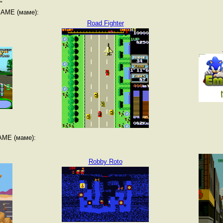
"
MAME (маме):
Road Fighter
AME (маме):
Robby Roto