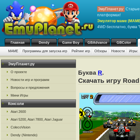
ЭмуПланет.ру:
Старые 
платформах!
Эмулятор маме (MAME
4WD
бесплатно, буква "
Главная
Dendy
Game Boy
GBAdvance
GBColor
MAME
Программы для запуска игр
Рейтинг игр
Обзоры
Новости
Игры:
ЭмуПланет.ру
Буква
R
.
О проекте
Скачать игру Roa
Новости игр и программ
Вопросы и предложения
Мини Игры
Консоли
Atari 2600
Atari 5200, Atari 7800, Atari Jaguar
ColecoVision
Dendy (Nintendo)