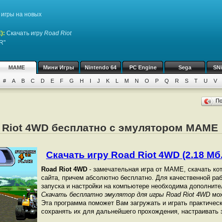
игры на новых
)
:
Скачать игру
Road Riot
R"
MAME
Мини Игры
Nintendo 64
PC Engine
Sega
SN
#
A
B
C
D
E
F
G
H
I
J
K
L
M
N
O
P
Q
R
S
T
U
V
П
d Riot 4WD бесплатно с эмулятором MAME
Скачать игру Road Riot 4WD (2.18 Мб.
Road Riot 4WD
- замечательная игра от МАМЕ, скачать ко
сайта, причем абсолютно бесплатно. Для качественной раб
запуска и настройки на компьютере необходима дополнит
Скачать бесплатно эмулятор для игры Road Riot 4WD
мож
Эта программа поможет Вам загружать и играть практичес
сохранять их для дальнейшего прохождения, настраивать з