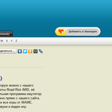
intendo
W
X
Y
Z
оделиться…
)
торую можно с нашего
оты Road Riot 4WD, её
ельная программа-эмулятор.
но прямо с нашего сайта.
ки все игры от МАМЕ,
вуки и видео игр.