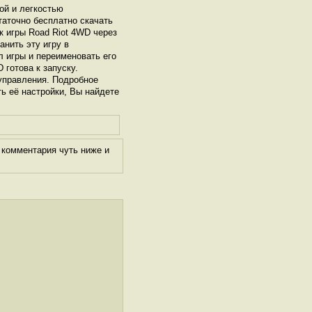
ой и легкостью
таточно бесплатно скачать
к игры Road Riot 4WD через
нить эту игру в
л игры и переименовать его
 готова к запуску.
управления. Подробное
ть её настройки, Вы найдете
 комментария чуть ниже и