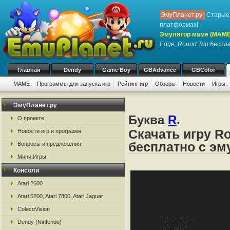
ЭмуПланет.ру:
Старые 
платформах!
Эмулятор маме (MAME
Edge, Round Trip
беспла
Главная
Dendy
Game Boy
GBAdvance
GBColor
MAME
Программы для запуска игр
Рейтинг игр
Обзоры
Новости
Игры:
ЭмуПланет.ру
Буква
R
.
О проекте
Скачать игру R
Новости игр и программ
бесплатно с э
Вопросы и предложения
Мини Игры
Консоли
Atari 2600
Atari 5200, Atari 7800, Atari Jaguar
ColecoVision
Dendy (Nintendo)