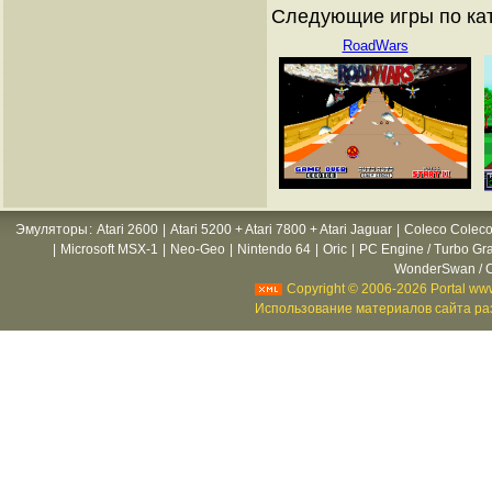
Следующие игры по ка
RoadWars
Эмуляторы
:
Atari 2600
|
Atari 5200 + Atari 7800 + Atari Jaguar
|
Coleco Coleco
|
Microsoft MSX-1
|
Neo-Geo
|
Nintendo 64
|
Oric
|
PC Engine / Turbo Gr
WonderSwan / C
Copyright © 2006-2026 Portal www
Использование материалов сайта раз