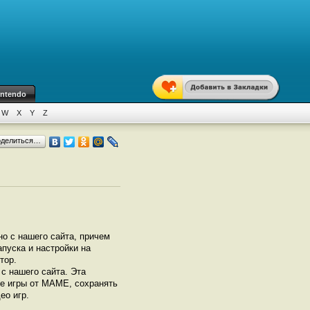
intendo
W
X
Y
Z
оделиться…
о с нашего сайта, причем
апуска и настройки на
тор.
с нашего сайта. Эта
се игры от МАМЕ, сохранять
ео игр.