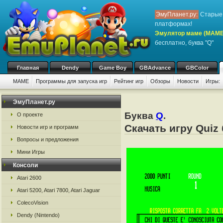
ЭмуПланет.ру:
Старые 
платформах!
Эмулятор маме (MAME
бесплатно, буква "Q"
Главная
Dendy
Game Boy
GBAdvance
GBColor
MAME
Программы для запуска игр
Рейтинг игр
Обзоры
Новости
Игры:
ЭмуПланет.ру
Буква
Q
.
О проекте
Скачать игру Qui
Новости игр и программ
Вопросы и предложения
Мини Игры
Консоли
Atari 2600
Atari 5200, Atari 7800, Atari Jaguar
ColecoVision
Dendy (Nintendo)