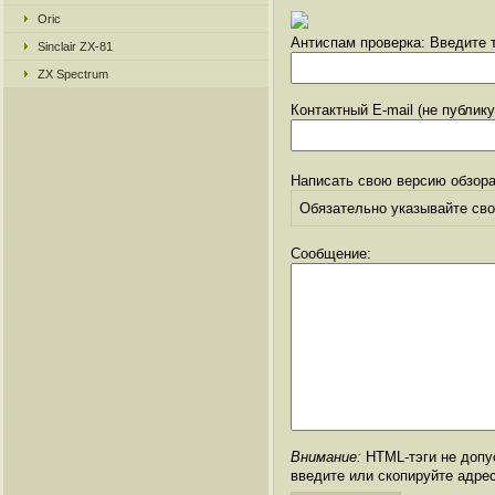
Oric
Антиспам проверка: Введите т
Sinclair ZX-81
ZX Spectrum
Контактный E-mail (не публик
Написать свою версию обзора
Обязательно указывайте свое
Сообщение:
Внимание:
HTML-тэги не допус
введите или скопируйте адре