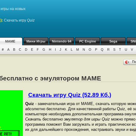
игры на новых
)
:
Скачать игру
Quiz
MAME
Мини Игры
Nintendo 64
PC Engine
Sega
SN
#
A
B
C
D
E
F
G
H
I
J
K
L
M
N
O
P
Q
R
S
T
U
V
П
z бесплатно с эмулятором MAME
Скачать игру Quiz (52.89 Кб.)
Quiz
- замечательная игра от МАМЕ, скачать которую можн
абсолютно бесплатно. Для качественной работы Quiz, её з
компьютере необходима дополнительная программа-эмуля
Скачать бесплатно эмулятор для игры Quiz
можно прямо 
программа поможет Вам загружать и играть практически в
их для дальнейшего прохождения, настраивать звуки и вид