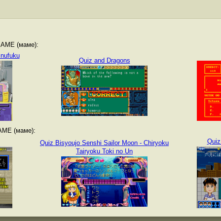
MAME (маме):
Inufuku
Quiz and Dragons
AME (маме):
Quiz
Quiz Bisyoujo Senshi Sailor Moon - Chiryoku
Tairyoku Toki no Un