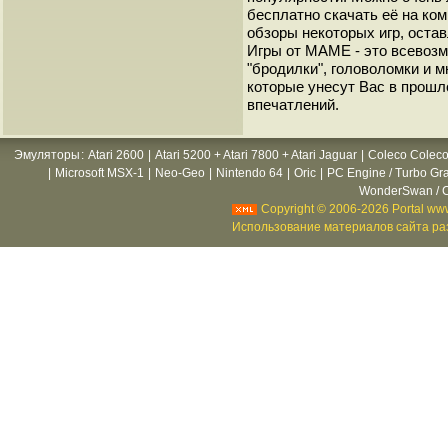
бесплатно скачать её на ко
обзоры некоторых игр, оста
Игры от МАМЕ - это всевозм
"бродилки", головоломки и 
которые унесут Вас в прошл
впечатлений.
Эмуляторы
:
Atari 2600
|
Atari 5200 + Atari 7800 + Atari Jaguar
|
Coleco Coleco
|
Microsoft MSX-1
|
Neo-Geo
|
Nintendo 64
|
Oric
|
PC Engine / Turbo Gr
WonderSwan / C
Copyright © 2006-2026 Portal www
Использование материалов сайта раз