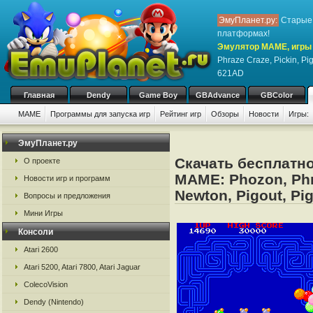
ЭмуПланет.ру:
Старые 
платформах!
Эмулятор MAME, игры 
Phraze Craze, Pickin, Pi
621AD
Главная
Dendy
Game Boy
GBAdvance
GBColor
MAME
Программы для запуска игр
Рейтинг игр
Обзоры
Новости
Игры:
ЭмуПланет.ру
Скачать бесплатно
О проекте
MAME: Phozon, Phra
Новости игр и программ
Newton, Pigout, Pi
Вопросы и предложения
Мини Игры
Консоли
Atari 2600
Atari 5200, Atari 7800, Atari Jaguar
ColecoVision
Dendy (Nintendo)