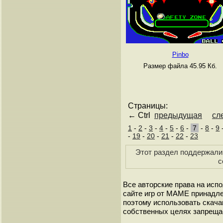
Pinbo
Размер файла 45.95 Кб.
Страницы:
← Ctrl
предыдущая
сл
1
-
2
-
3
-
4
-
5
-
6
-
7
-
8
-
9
-
19
-
20
-
21
-
22
-
23
Этот раздел поддержали 
с
Все авторские права на исп
сайте игр от МАМЕ принадле
поэтому использовать скач
собственных целях запреща