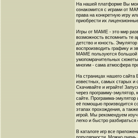
На нашей платформе Вы мож
ознакомится с играми от М
права на конкретную игру и
приобрести их лицензионные
Игры от МАМЕ - это мир разв
возможность вспомнить те а
детство и юность. Эмулято
воспроизводить графику и з
МАМЕ пользуются большой 
умопомрачительных сюжеты с
многим - сама атмосфера пр
На страницах нашего сайта
известных, самых старых и 
Скачивайте и играйте! Запу
через программу-эмулятор, 
сайте. Программа-эмулятор 
её помощью производится с
этапах прохождения, а такж
игрой. Мы рекомендуем изуч
легко и быстро разбиратьс
В каталоге игр все приложен
популярности. Можно очень 