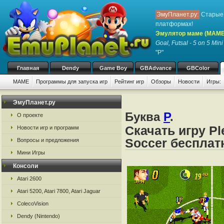
ЭмуПланет.ру:
Старые 
платформах!
Эмулятор маме (MAME
Goal, Futsal - 5 on 5 Min
"P"
Главная
Dendy
Game Boy
GBAdvance
GBColor
MAME
Программы для запуска игр
Рейтинг игр
Обзоры
Новости
Игры:
ЭмуПланет.ру
Буква
P
.
О проекте
Скачать игру Ple
Новости игр и программ
Soccer беспла
Вопросы и предложения
Мини Игры
Консоли
Atari 2600
Atari 5200, Atari 7800, Atari Jaguar
ColecoVision
Dendy (Nintendo)