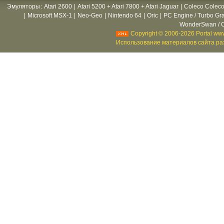
Эмуляторы
:
Atari 2600
|
Atari 5200 + Atari 7800 + Atari Jaguar
|
Coleco Coleco
|
Microsoft MSX-1
|
Neo-Geo
|
Nintendo 64
|
Oric
|
PC Engine / Turbo Gr
WonderSwan / C
Copyright © 2006-2026 Portal www
Использование материалов сайта раз