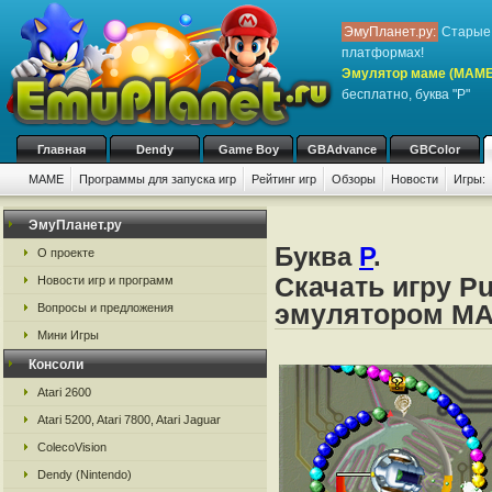
ЭмуПланет.ру:
Старые 
платформах!
Эмулятор маме (MAME
бесплатно, буква "P"
Главная
Dendy
Game Boy
GBAdvance
GBColor
MAME
Программы для запуска игр
Рейтинг игр
Обзоры
Новости
Игры:
ЭмуПланет.ру
Буква
P
.
О проекте
Скачать игру P
Новости игр и программ
эмулятором M
Вопросы и предложения
Мини Игры
Консоли
Atari 2600
Atari 5200, Atari 7800, Atari Jaguar
ColecoVision
Dendy (Nintendo)