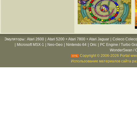
Эмуляторы
:
Atari 2600
|
Atari 5200 + Atari 7800 + Atari Jaguar
|
Coleco Coleco
|
Microsoft MSX-1
|
Neo-Geo
|
Nintendo 64
|
Oric
|
PC Engine / Turbo Gr
WonderSwan / C
Copyright © 2006-2026 Portal www
Использование материалов сайта раз