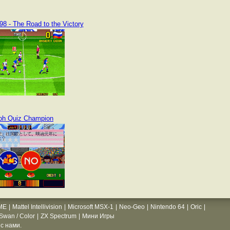
8 - The Road to the Victory
oh Quiz Champion
ME
|
Mattel Intellivision
|
Microsoft MSX-1
|
Neo-Geo
|
Nintendo 64
|
Oric
|
wan / Color
|
ZX Spectrum
|
Мини Игры
с нами.