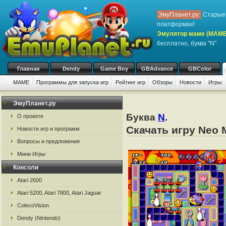
ЭмуПланет.ру:
Старые 
платформах!
Эмулятор маме (MAME
бесплатно, буква "N"
Главная
Dendy
Game Boy
GBAdvance
GBColor
MAME
Программы для запуска игр
Рейтинг игр
Обзоры
Новости
Игры:
ЭмуПланет.ру
Буква
N
.
О проекте
Скачать игру Neo
Новости игр и программ
Вопросы и предложения
Мини Игры
Консоли
Atari 2600
Atari 5200, Atari 7800, Atari Jaguar
ColecoVision
Dendy (Nintendo)