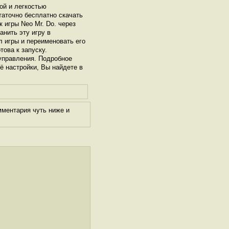
ой и легкостью
таточно бесплатно скачать
к игры Neo Mr. Do. через
нить эту игру в
л игры и переименовать его
това к запуску.
управления. Подробное
её настройки, Вы найдете в
мментария чуть ниже и