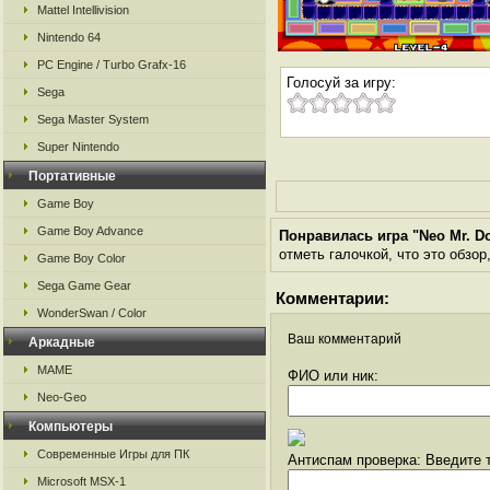
Mattel Intellivision
Nintendo 64
PC Engine / Turbo Grafx-16
Голосуй за игру:
Sega
Sega Master System
Super Nintendo
Портативные
Game Boy
Game Boy Advance
Понравилась игра "Neo Mr. D
отметь галочкой, что это обзор
Game Boy Color
Sega Game Gear
Комментарии:
WonderSwan / Color
Ваш комментарий
Аркадные
MAME
ФИО или ник:
Neo-Geo
Компьютеры
Современные Игры для ПК
Антиспам проверка: Введите т
Microsoft MSX-1