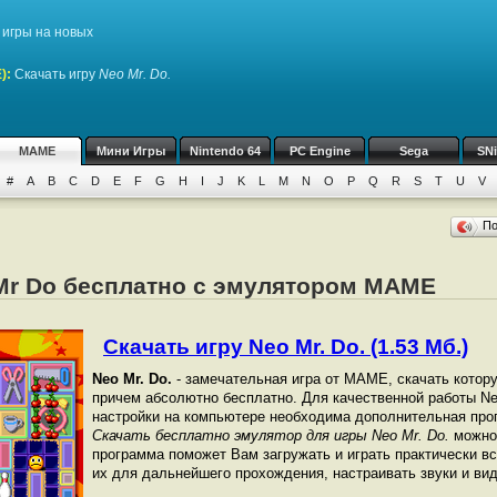
игры на новых
)
:
Скачать игру
Neo Mr. Do.
MAME
Мини Игры
Nintendo 64
PC Engine
Sega
SN
#
A
B
C
D
E
F
G
H
I
J
K
L
M
N
O
P
Q
R
S
T
U
V
П
 Mr Do бесплатно с эмулятором MAME
Скачать игру Neo Mr. Do. (1.53 Мб.)
Neo Mr. Do.
- замечательная игра от МАМЕ, скачать котор
причем абсолютно бесплатно. Для качественной работы Neo
настройки на компьютере необходима дополнительная про
Скачать бесплатно эмулятор для игры Neo Mr. Do.
можно 
программа поможет Вам загружать и играть практически в
их для дальнейшего прохождения, настраивать звуки и вид