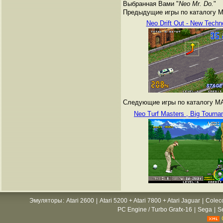
Выбранная Вами "
Neo Mr. Do.
"
Предыдущие игры по каталогу 
Neo Drift Out - New Techn
Следующие игры по каталогу M
Neo Turf Masters , Big Tourna
Эмуляторы
:
Atari 2600
|
Atari 5200 + Atari 7800 + Atari Jaguar
|
Colec
PC Engine / Turbo Grafx-16
|
Sega
|
S