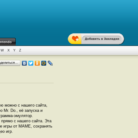
intendo
W
X
Y
Z
оделиться…
ую можно с нашего сайта,
 Mr. Do., её запуска и
грамма-эмулятор.
прямо с нашего сайта. Эта
се игры от МАМЕ, сохранять
ео игр.