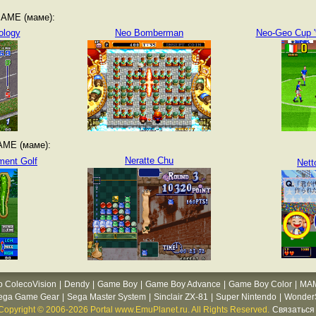
MAME (маме):
ology
Neo Bomberman
Neo-Geo Cup '9
AME (маме):
Neratte Chu
ment Golf
Nett
o ColecoVision
|
Dendy
|
Game Boy
|
Game Boy Advance
|
Game Boy Color
|
MA
ega Game Gear
|
Sega Master System
|
Sinclair ZX-81
|
Super Nintendo
|
WonderS
Copyright © 2006-2026 Portal www.EmuPlanet.ru. All Rights Reserved.
Связаться 